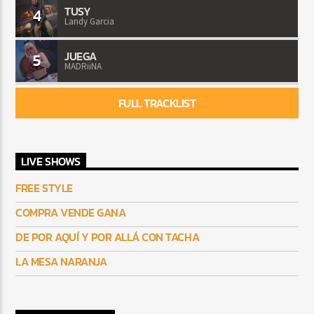
TUSY
4
Landy Garcia
JUEGA
5
MADRiiNA
FULL TRACKLIST
LIVE SHOWS
FREE STYLE
COMPRA VENDE GANA
DE POR AQUÍ Y POR ALLÁ CON TACHA
LA MESA NARANJA