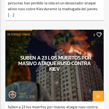
personas han perdido la vida en un devastador ataque
aéreo ruso sobre Kiev durante la madrugada del jueves.
[…]
INTERNACIONAL
0
SUBEN A 23 LOS MUERTOS POR
MASIVO ATAQUE RUSO CONTRA
KIEV
rasco
JULY 2, 2026
Suben a 23 los muertos por masivo ataque ruso contra