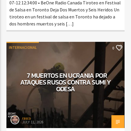
07-12 12:34:00 • BeOne Radio Canada Tiroteo en Festival
de Salsa en Toronto Deja Dos Muertos y Seis Heridos Un
tiroteo en un festival de salsa en Toronto ha dejado a
dos hombres muertos y seis […]
INTERNACIONAL
0
7 MUERTOS EN UCRANIA POR
ATAQUES RUSOS CONTRA SUMI Y
ODESA
rasco
JULY 11, 2026