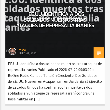
EE.UU. IDENTIFICA A DOS
SOLDADOS MUERTOS TRAS
CURRENT SHOW
ATAQUES DE REPRESALIA IRANÍES
FIESTA DJ MIX
9:00 PM
12:00 AM
rasco
JULY 20, 2026
Beone Radio
EE.UU. identifica a dos soldados muertos tras ataques de
represalia iraníes Publicado el 2026-07-20 09:03:00 •
BeOne Radio Canada Tensión Creciente: Dos Soldados
de EE. UU. Mueren en Ataque Irani en Jordania El Ejército
de Estados Unidos ha confirmado la muerte de dos
soldados en un ataque de represalia iraní contra una
base militar en […]