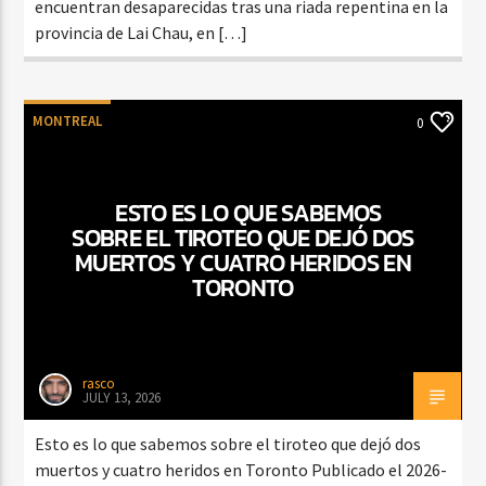
encuentran desaparecidas tras una riada repentina en la
provincia de Lai Chau, en […]
MONTREAL
0
ESTO ES LO QUE SABEMOS
SOBRE EL TIROTEO QUE DEJÓ DOS
MUERTOS Y CUATRO HERIDOS EN
TORONTO
rasco
JULY 13, 2026
Esto es lo que sabemos sobre el tiroteo que dejó dos
muertos y cuatro heridos en Toronto Publicado el 2026-