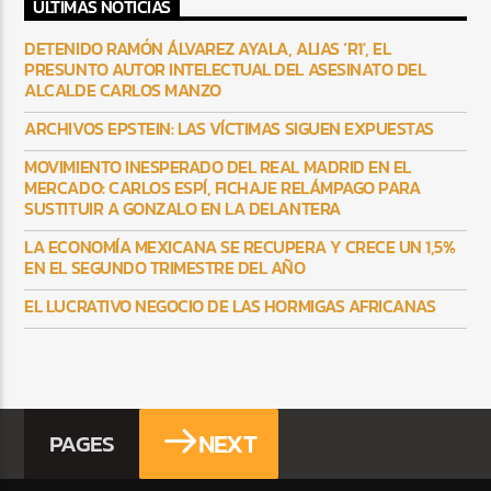
ULTIMAS NOTICIAS
DETENIDO RAMÓN ÁLVAREZ AYALA, ALIAS ‘R1′, EL
PRESUNTO AUTOR INTELECTUAL DEL ASESINATO DEL
ALCALDE CARLOS MANZO
ARCHIVOS EPSTEIN: LAS VÍCTIMAS SIGUEN EXPUESTAS
MOVIMIENTO INESPERADO DEL REAL MADRID EN EL
MERCADO: CARLOS ESPÍ, FICHAJE RELÁMPAGO PARA
SUSTITUIR A GONZALO EN LA DELANTERA
LA ECONOMÍA MEXICANA SE RECUPERA Y CRECE UN 1,5%
EN EL SEGUNDO TRIMESTRE DEL AÑO
EL LUCRATIVO NEGOCIO DE LAS HORMIGAS AFRICANAS
NEXT
PAGES