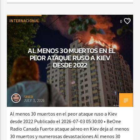
INTERNACIONAL
0
AL MENOS 30 MUERTOS EN EL
PEOR ATAQUE RUSO A KIEV
DESDE 2022
rasco
JULY 3, 2026
Al menos 30 muertos en el peor ataque ruso a Kiev
desde 2022 Publicado el 2026-07-03 05:30:00 • BeOne
Radio Canada Fuerte ataque aéreo en Kiev deja al menos
30 muertos y numerosas devastaciones Al menos 30