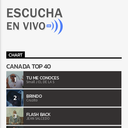
CHART
CANADA TOP 40
TU ME CONOCES
1
Small J EL DE LA S
BRINDO
2
Cruzito
FLASH BACK
3
JEAN SALCEDO