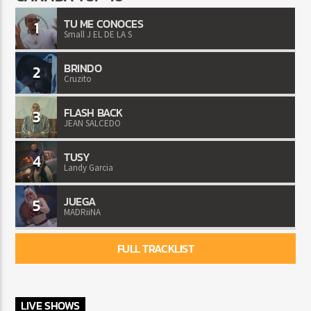
TU ME CONOCES
1
Small J EL DE LA S
BRINDO
2
Cruzito
FLASH BACK
3
JEAN SALCEDO
TUSY
4
Landy Garcia
JUEGA
5
MADRiiNA
FULL TRACKLIST
LIVE SHOWS