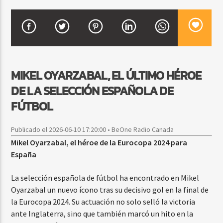
CURRENT SHOW
VIBRAS TROPICALES
2:00 AM
4:00 AM
MIKEL OYARZABAL, EL ÚLTIMO HÉROE
DE LA SELECCIÓN ESPAÑOLA DE
FÚTBOL
Beone Radio
Publicado el 2026-06-10 17:20:00 • BeOne Radio Canada
Mikel Oyarzabal, el héroe de la Eurocopa 2024 para
España
La selección española de fútbol ha encontrado en Mikel
Oyarzabal un nuevo ícono tras su decisivo gol en la final de
la Eurocopa 2024. Su actuación no solo selló la victoria
ante Inglaterra, sino que también marcó un hito en la