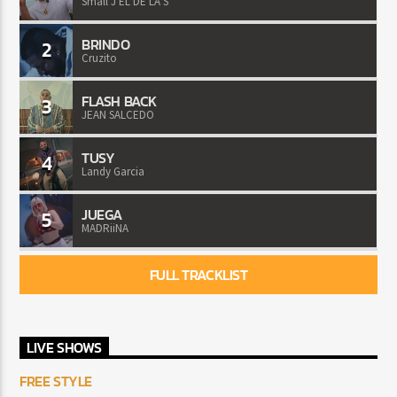
Small J EL DE LA S
BRINDO
2
Cruzito
FLASH BACK
3
JEAN SALCEDO
TUSY
4
Landy Garcia
JUEGA
5
MADRiiNA
FULL TRACKLIST
LIVE SHOWS
FREE STYLE