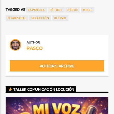
TAGGED AS
ESPAÑOLA
FÚTBOL
HÉROE
MIKEL
OYARZABAL
SELECCIÓN
ÚLTIMO
AUTHOR
RASCO
AUTHOR'S ARCHIVE
TALLER COMUNICACIÓN LOCUCIÓN