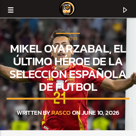
DEPORTES
MIKEL OYARZABAL, EL
ÚLTIMO HÉROE DE LA
SELECCIÓN ESPAÑOLA
DE FÚTBOL
WRITTEN BY
RASCO
ON JUNE 10, 2026
CURRENT TRACK
TITLE
ARTIST