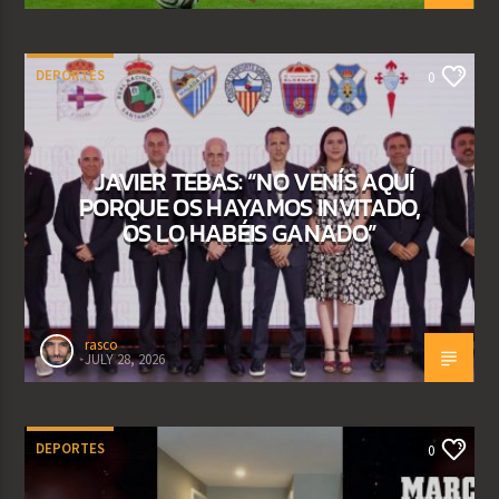
DEPORTES
0
JAVIER TEBAS: “NO VENÍS AQUÍ
PORQUE OS HAYAMOS INVITADO,
OS LO HABÉIS GANADO”
rasco
JULY 28, 2026
DEPORTES
0