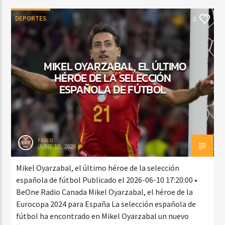
DEPORTES
0
MIKEL OYARZABAL, EL ÚLTIMO
HÉROE DE LA SELECCIÓN
ESPAÑOLA DE FÚTBOL
rasco
JUNE 10, 2026
Mikel Oyarzabal, el último héroe de la selección
española de fútbol Publicado el 2026-06-10 17:20:00 •
BeOne Radio Canada Mikel Oyarzabal, el héroe de la
Eurocopa 2024 para España La selección española de
fútbol ha encontrado en Mikel Oyarzabal un nuevo