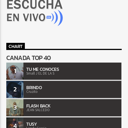
CHART
CANADA TOP 40
TU ME CONOCES
1
Small J EL DE LA S
BRINDO
2
Cruzito
FLASH BACK
3
JEAN SALCEDO
TUSY
4