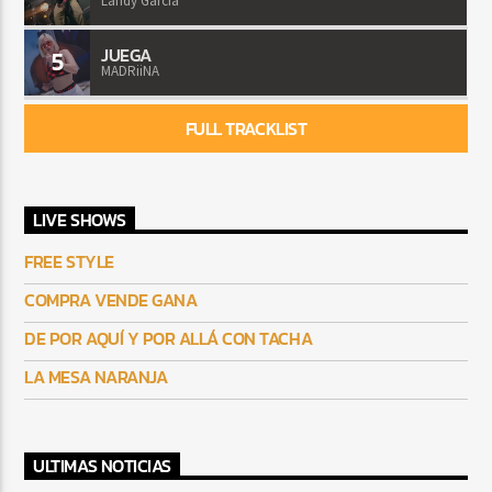
Landy Garcia
JUEGA
5
MADRiiNA
FULL TRACKLIST
LIVE SHOWS
FREE STYLE
COMPRA VENDE GANA
DE POR AQUÍ Y POR ALLÁ CON TACHA
LA MESA NARANJA
ULTIMAS NOTICIAS