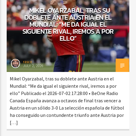
MIKEL OYARZABAL, TRAS SU
DOBLETE ANTE AUSTRIA EN EL
MUNDIAL: “ME DA IGUAL EL
CURRENT SHOW
SIGUIENTE RIVAL, IREMOS A POR
FIESTA DJ DE FIN DE SEMANA
ELLO”
12:00 AM
3:00 AM
rasco
JULY 2, 2026
Beone Radio
Mikel Oyarzabal, tras su doblete ante Austria en el
Mundial: “Me da igual el siguiente rival, iremos a por
ello” Publicado el 2026-07-02 17:28:00 • BeOne Radio
Canada España avanza a octavos de final tras vencer a
Austria en un sólido 3-0 La selección española de fútbol
ha conseguido un contundente triunfo ante Austria por
[…]