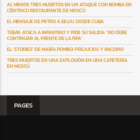
AL MENOS TRES MUERTOS EN UN ATAQUE CON BOMBA EN
CÉNTRICO RESTAURANTE DE MOSCÚ
EL MENSAJE DE PETRO A EE.UU. DESDE CUBA
TEBAS ATACA A INFANTINO Y PIDE SU SALIDA: “NO DEBE
CONTINUAR AL FRENTE DE LA FIFA”
EL ‘STORIES’ DE MARÍA POMBO: PREJUCIOS Y RACISMO
TRES MUERTOS EN UNA EXPLOSIÓN EN UNA CAFETERÍA
EN MOSCÚ
PAGES