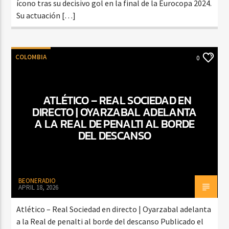
ícono tras su decisivo gol en la final de la Eurocopa 2024.
Su actuación […]
COLOMBIA
0
ATLÉTICO – REAL SOCIEDAD EN
DIRECTO | OYARZABAL ADELANTA
A LA REAL DE PENALTI AL BORDE
DEL DESCANSO
BEONERADIO
APRIL 18, 2026
Atlético – Real Sociedad en directo | Oyarzabal adelanta
a la Real de penalti al borde del descanso Publicado el