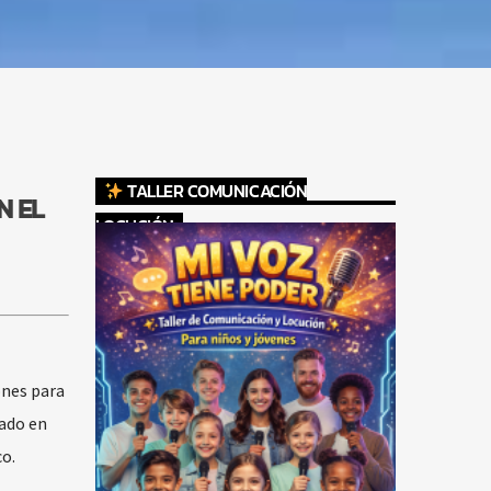
TALLER COMUNICACIÓN
N EL
LOCUCIÓN
ones para
cado en
o.