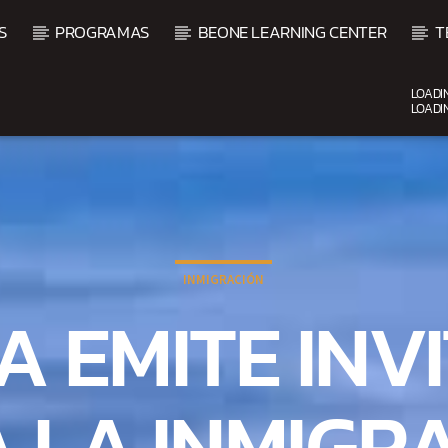
S
PROGRAMAS
BEONE LEARNING CENTER
T
LOADI
LOADI
CURRENT SHOW
FIESTA DJ MIX
9:00 PM
12:00 AM
INMIGRACIÓN
 EMITE INV
 LA INMIGR