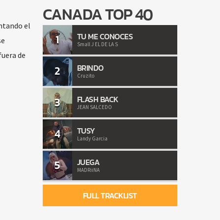
CANADA TOP 40
ntando el
TU ME CONOCES
1
se
Small J EL DE LA S
fuera de
BRINDO
2
Cruzito
FLASH BACK
3
JEAN SALCEDO
TUSY
4
Landy Garcia
JUEGA
5
MADRiiNA
FULL TRACKLIST