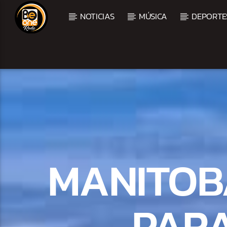
NOTICIAS
MÚSICA
DEPORTE
CURRENT TRACK
TITLE
ARTIST
MANITOBA
PARA