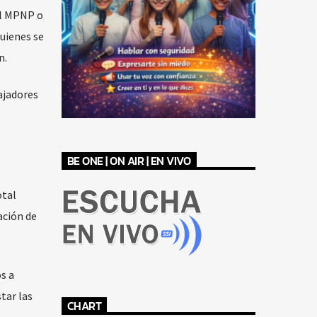
el MPNP o
quienes se
n.
ajadores
BE ONE | ON AIR | EN VIVO
otal
ación de
s a
tar las
CHART