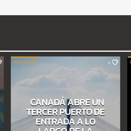
INMIGRACIÓN
0
CANADÁ ABRE UN
TERCER PUERTO DE
ENTRADA A LO
LARGO DE LA