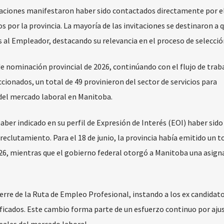
itaciones manifestaron haber sido contactados directamente por 
 por la provincia. La mayoría de las invitaciones se destinaron a 
ios al Empleador, destacando su relevancia en el proceso de selecció
e nominación provincial de 2026, continúando con el flujo de trab
ccionados, un total de 49 provinieron del sector de servicios para
del mercado laboral en Manitoba.
haber indicado en su perfil de Expresión de Interés (EOI) haber sido
reclutamiento. Para el 18 de junio, la provincia había emitido un t
26, mientras que el gobierno federal otorgó a Manitoba una asign
rre de la Ruta de Empleo Profesional, instando a los ex candidato
lificados. Este cambio forma parte de un esfuerzo continuo por ajus
reales del mercado laboral.