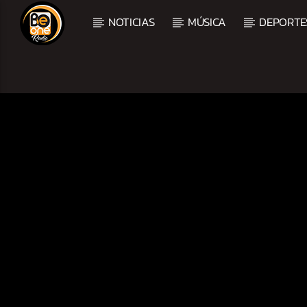
NOTICIAS
MÚSICA
DEPORTE
CURRENT TRACK
TITLE
ARTIST
CURRENT SHOW
BALADAS Y VALLENAT
2:00 PM
5:00 PM