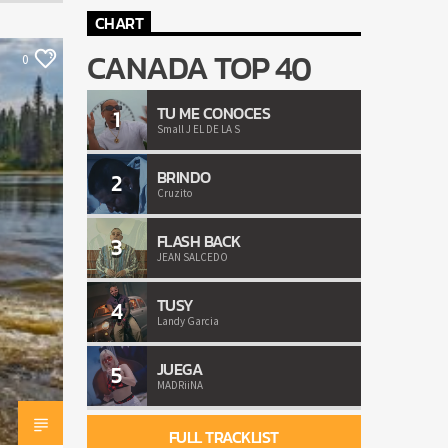
CHART
CANADA TOP 40
0
TU ME CONOCES
1
Small J EL DE LA S
BRINDO
2
Cruzito
FLASH BACK
3
JEAN SALCEDO
TUSY
4
Landy Garcia
JUEGA
5
MADRiiNA
FULL TRACKLIST