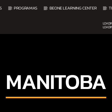
S
PROGRAMAS
BEONE LEARNING CENTER
T
LOADI
LOADI
UPCOMING SHOW
MANITOBA
O
BALADAS Y VALLENATO
2:00 PM
5:00 PM