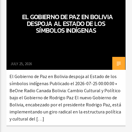
EL GOBIERNO DE PAZ EN BOLIVIA
DESPOJA AL ESTADO DE LOS
CURRENT SHOW
SÍMBOLOS INDÍGENAS
DJ MIX
12:00 AM
2:00 AM
JULY 25, 2026
Beone Radio
El Gobierno de Paz en Bolivia despoja al Estado de los
símbolos indígenas Publicado el 2026-07-25 00:00:00 •
BeOne Radio Canada Bolivia: Cambio Cultural y Político
bajo el Gobierno de Rodrigo Paz El nuevo Gobierno de
Bolivia, encabezado por el presidente Rodrigo Paz, está
implementando un giro radical en la estructura política
y cultural del […]