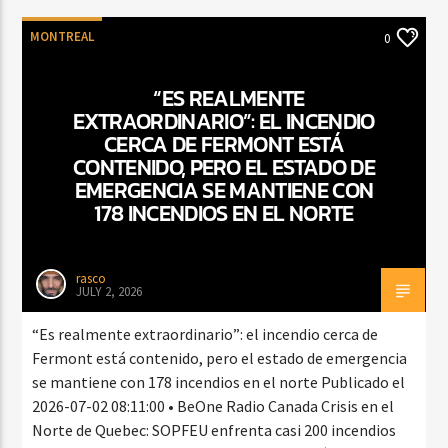
MONTREAL
0
“ES REALMENTE
EXTRAORDINARIO”: EL INCENDIO
CERCA DE FERMONT ESTÁ
CONTENIDO, PERO EL ESTADO DE
EMERGENCIA SE MANTIENE CON
178 INCENDIOS EN EL NORTE
rasco
JULY 2, 2026
“Es realmente extraordinario”: el incendio cerca de
Fermont está contenido, pero el estado de emergencia
se mantiene con 178 incendios en el norte Publicado el
2026-07-02 08:11:00 • BeOne Radio Canada Crisis en el
Norte de Quebec: SOPFEU enfrenta casi 200 incendios