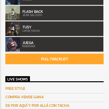
FLASH BACK
3
JEAN SALCEDO
TUSY
4
Landy Garcia
JUEGA
5
MADRiiNA
FULL TRACKLIST
LIVE SHOWS
FREE STYLE
COMPRA VENDE GANA
DE POR AQUÍ Y POR ALLÁ CON TACHA