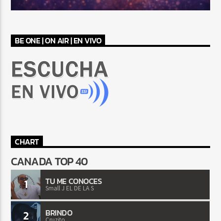
BE ONE | ON AIR | EN VIVO
CHART
CANADA TOP 40
TU ME CONOCES
1
Small J EL DE LA S
BRINDO
2
Cruzito