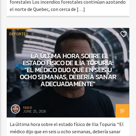
forestales Los incendios forestales continúan azotando
el norte de Quebec, con cerca de […]
DEPORTES
0
LA ÚLTIMA HORA SOBRE EL
ESTADO FÍSICO DE ILIA TOPURIA:
“EL MÉDICO DIJO QUE EN SEIS U
OCHO SEMANAS, DEBERÍA SANAR
ADECUADAMENTE”
rasco
JUNE 25, 2026
La última hora sobre el estado físico de Ilia Topuria: “El
médico dijo que en seis u ocho semanas, debería sanar