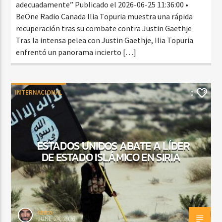
adecuadamente” Publicado el 2026-06-25 11:36:00 •
BeOne Radio Canada Ilia Topuria muestra una rápida
recuperación tras su combate contra Justin Gaethje
Tras la intensa pelea con Justin Gaethje, Ilia Topuria
enfrentó un panorama incierto […]
INTERNACIONAL
0
ESTADOS UNIDOS ABATE A LÍDER
DE ESTADO ISLÁMICO EN SIRIA
rasco
JUNE 24, 2026