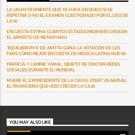
LA UNAM DESMIENTE QUE YA HAYA DECIDIDO SI SE
REPETIRÁ O NO EL EXAMEN CUESTIONADO POR EL USO DE
LA IA
ENCUESTA ESTIMA CUÁNTOS ESTADOUNIDENSES DESEAN
EL ARRESTO DE NETANYAHU
‘EQUILIBRIVM II’ DE ANITTA GANA LA VOTACIÓN DE LOS
FANS COMO MEJOR ENCUESTA DE MÚSICA LATINA NUEVA
FRANCIA Y LAMINE YAMAL, OBJETO DE ODIO EN REDES
SOCIALES DURANTE EL MUNDIAL
MUERE EL EXPRESIDENTE DE LA CAIXA JOSEP VILARASAU,
EL FINANCIERO QUE HIZO CRECER LA CAJA
YOU MAY ALSO LIKE