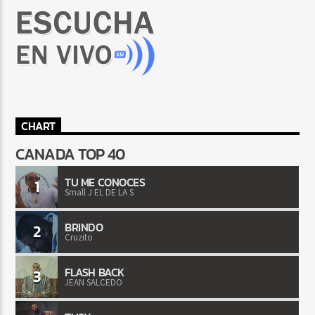
CHART
CANADA TOP 40
TU ME CONOCES
1
Small J EL DE LA S
BRINDO
2
Cruzito
FLASH BACK
3
JEAN SALCEDO