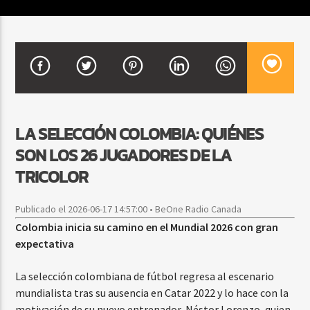
CURRENT SHOW
FIESTA DJ MIX
9:00 PM
12:00 AM
LA SELECCIÓN COLOMBIA: QUIÉNES
SON LOS 26 JUGADORES DE LA
Beone Radio
TRICOLOR
Publicado el 2026-06-17 14:57:00 • BeOne Radio Canada
Colombia inicia su camino en el Mundial 2026 con gran
expectativa
La selección colombiana de fútbol regresa al escenario
mundialista tras su ausencia en Catar 2022 y lo hace con la
motivación de su nuevo entrenador, Néstor Lorenzo, quien