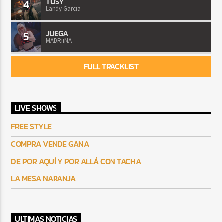
TUSY
4
Landy Garcia
JUEGA
5
MADRiiNA
FULL TRACKLIST
LIVE SHOWS
FREE STYLE
COMPRA VENDE GANA
DE POR AQUÍ Y POR ALLÁ CON TACHA
LA MESA NARANJA
ULTIMAS NOTICIAS