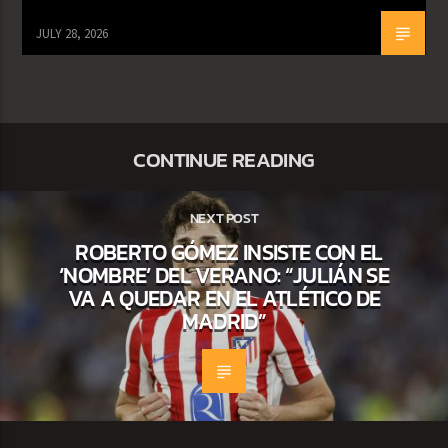
JULY 28, 2026
CONTINUE READING
NEXT POST
ROBERTO GÓMEZ INSISTE CON EL
‘NOMBRE’ DEL VERANO: “JULIÁN SE
VA A QUEDAR EN EL ATLÉTICO DE
MADRID”