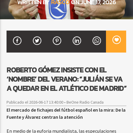
WRITTEN BY
RASCO
ON JUNE 17, 2026
CURRENT SHOW
FIESTA DJ MIX
9:00 PM
12:00 AM
ROBERTO GÓMEZ INSISTE CON EL
Beone Radio
‘NOMBRE’ DEL VERANO: “JULIÁN SE VA
A QUEDAR EN EL ATLÉTICO DE MADRID”
Publicado el 2026-06-17 13:40:00 • BeOne Radio Canada
El mercado de fichajes del fútbol español en la mira: De la
Fuente y Álvarez centran la atención
En medio de la euforia mundialista, las especulaciones