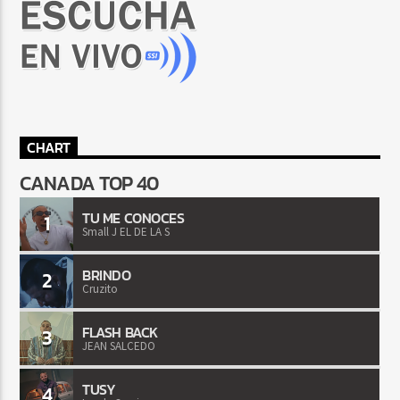
CHART
CANADA TOP 40
TU ME CONOCES
1
Small J EL DE LA S
BRINDO
2
Cruzito
FLASH BACK
3
JEAN SALCEDO
TUSY
4