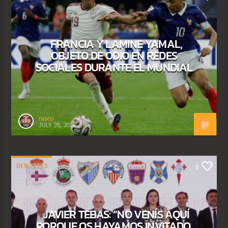
FRANCIA Y LAMINE YAMAL,
OBJETO DE ODIO EN REDES
SOCIALES DURANTE EL MUNDIAL
rasco
JULY 28, 2026
DEPORTES
0
JAVIER TEBAS: “NO VENÍS AQUÍ
PORQUE OS HAYAMOS INVITADO,