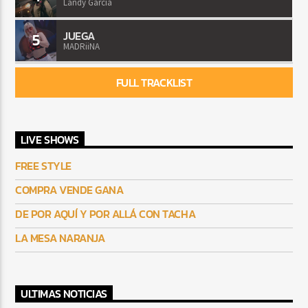
Landy Garcia
JUEGA
5
MADRiiNA
FULL TRACKLIST
LIVE SHOWS
FREE STYLE
COMPRA VENDE GANA
DE POR AQUÍ Y POR ALLÁ CON TACHA
LA MESA NARANJA
ULTIMAS NOTICIAS