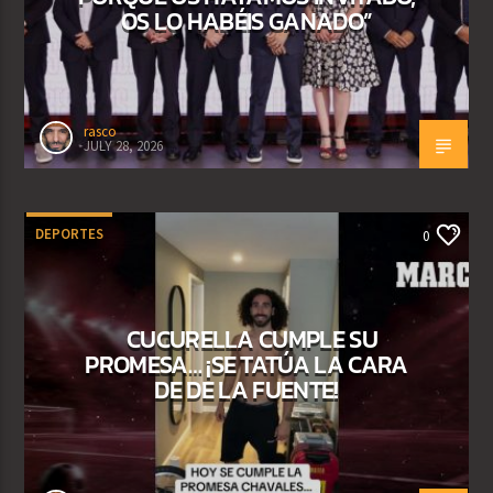
OS LO HABÉIS GANADO”
rasco
JULY 28, 2026
DEPORTES
0
CUCURELLA CUMPLE SU
PROMESA… ¡SE TATÚA LA CARA
DE DE LA FUENTE!