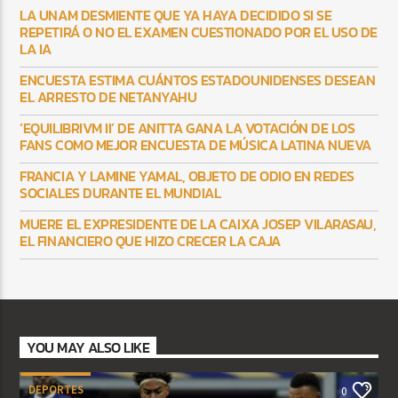
LA UNAM DESMIENTE QUE YA HAYA DECIDIDO SI SE
REPETIRÁ O NO EL EXAMEN CUESTIONADO POR EL USO DE
LA IA
ENCUESTA ESTIMA CUÁNTOS ESTADOUNIDENSES DESEAN
EL ARRESTO DE NETANYAHU
‘EQUILIBRIVM II’ DE ANITTA GANA LA VOTACIÓN DE LOS
FANS COMO MEJOR ENCUESTA DE MÚSICA LATINA NUEVA
FRANCIA Y LAMINE YAMAL, OBJETO DE ODIO EN REDES
SOCIALES DURANTE EL MUNDIAL
MUERE EL EXPRESIDENTE DE LA CAIXA JOSEP VILARASAU,
EL FINANCIERO QUE HIZO CRECER LA CAJA
YOU MAY ALSO LIKE
DEPORTES
0