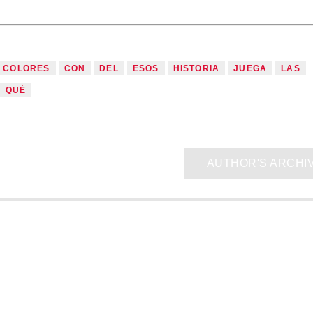
COLORES
CON
DEL
ESOS
HISTORIA
JUEGA
LAS
QUÉ
AUTHOR'S ARCHI