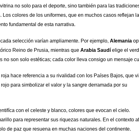
itrina no solo para el deporte, sino también para las tradicione
s. Los colores de los uniformes, que en muchos casos reflejan la
ento fundamental de esta narrativa.
e cada selección varían ampliamente. Por ejemplo,
Alemania
opt
tórico Reino de Prusia, mientras que
Arabia Saudí
elige el ver
s no son solo estéticas; cada color lleva consigo un mensaje cul
roja hace referencia a su rivalidad con los Países Bajos, que v
l rojo para simbolizar el valor y la sangre derramada por su
ntifíca con el celeste y blanco, colores que evocan el cielo.
marillo para representar sus riquezas naturales. En el contexto a
bolo de paz que resuena en muchas naciones del continente.