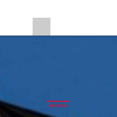
PORTES
PROGRAMAS
BEONE LEARNI
LOADING TITLE
BE
LOADING ARTIST
CURRENT SHOW
UPC
FREE STYLE
7:00 PM
9:00 PM
DEPORTES