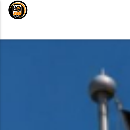
NOTICIAS
MÚSICA
DE
ANÚNCIATE
CURRENT TRACK
TITLE
ARTIST