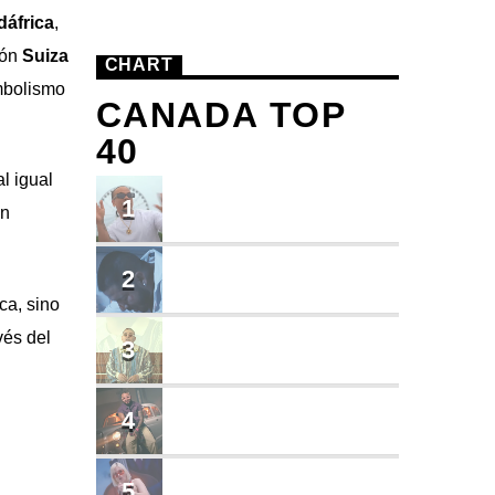
áfrica
,
ión
Suiza
CHART
imbolismo
CANADA TOP
40
l igual
TU ME CONOCES
1
an
Small J EL DE LA S
BRINDO
2
Cruzito
ca, sino
vés del
FLASH BACK
3
JEAN SALCEDO
TUSY
4
Landy Garcia
JUEGA
5