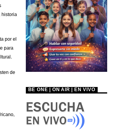
s
 historia
a por el
de para
tural.
isten de
BE ONE | ON AIR | EN VIVO
fricano,