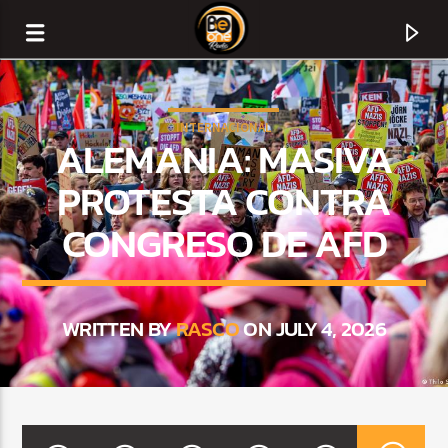
INTERNACIONAL
ALEMANIA: MASIVA
PROTESTA CONTRA
CONGRESO DE AFD
WRITTEN BY
RASCO
ON JULY 4, 2026
CURRENT TRACK
TITLE
ARTIST