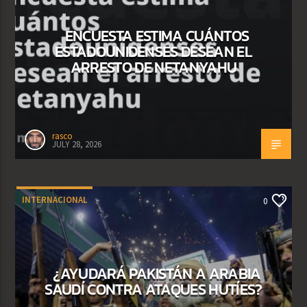
ENCUESTA ESTIMA CUÁNTOS
ESTADOUNIDENSES DESEAN EL
ARRESTO DE NETANYAHU
rasco
JULY 28, 2026
INTERNACIONAL
0
¿AYUDARÁ PAKISTÁN A ARABIA
SAUDÍ CONTRA ATAQUES HUTÍES?