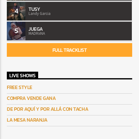
TUSY
4
Landy Garcia
JUEGA
5
MADRiiNA
FULL TRACKLIST
LIVE SHOWS
FREE STYLE
COMPRA VENDE GANA
DE POR AQUÍ Y POR ALLÁ CON TACHA
LA MESA NARANJA