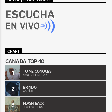
BE ONE | ON AIR | EN VIVO
CHART
CANADA TOP 40
TU ME CONOCES
1
Small J EL DE LA S
BRINDO
2
Cruzito
FLASH BACK
3
JEAN SALCEDO