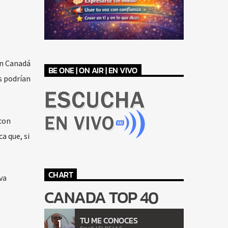
en Canadá
BE ONE | ON AIR | EN VIVO
s podrían
 con
a que, si
CHART
va
CANADA TOP 40
TU ME CONOCES
1