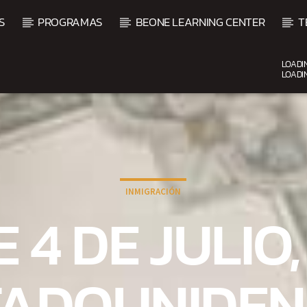
S
PROGRAMAS
BEONE LEARNING CENTER
T
LOADI
LOADI
CURRENT SHOW
UP
BEATS URBANOS
11:00 AM
1:00 PM
INMIGRACIÓN
E 4 DE JULIO,
TADOUNIDEN