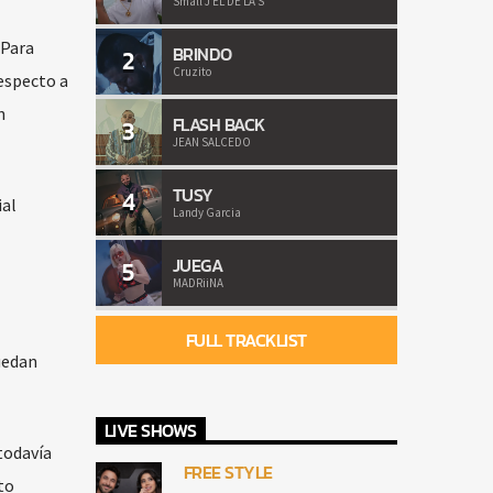
Small J EL DE LA S
 Para
BRINDO
2
Cruzito
especto a
n
FLASH BACK
3
JEAN SALCEDO
TUSY
4
ial
Landy Garcia
JUEGA
5
MADRiiNA
FULL TRACKLIST
uedan
LIVE SHOWS
todavía
FREE STYLE
to