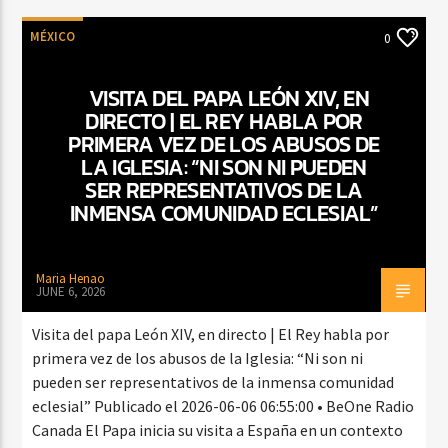
MÉXICO
0
VISITA DEL PAPA LEÓN XIV, EN
DIRECTO | EL REY HABLA POR
PRIMERA VEZ DE LOS ABUSOS DE
LA IGLESIA: “NI SON NI PUEDEN
SER REPRESENTATIVOS DE LA
INMENSA COMUNIDAD ECLESIAL”
Maria Henao
JUNE 6, 2026
Visita del papa León XIV, en directo | El Rey habla por
primera vez de los abusos de la Iglesia: “Ni son ni
pueden ser representativos de la inmensa comunidad
eclesial” Publicado el 2026-06-06 06:55:00 • BeOne Radio
Canada El Papa inicia su visita a España en un contexto