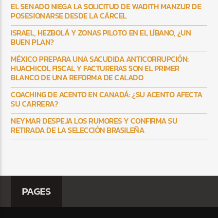
EL SENADO NIEGA LA SOLICITUD DE WADITH MANZUR DE
POSESIONARSE DESDE LA CÁRCEL
ISRAEL, HEZBOLÁ Y ZONAS PILOTO EN EL LÍBANO, ¿UN
BUEN PLAN?
MÉXICO PREPARA UNA SACUDIDA ANTICORRUPCIÓN:
HUACHICOL FISCAL Y FACTURERAS SON EL PRIMER
BLANCO DE UNA REFORMA DE CALADO
COACHING DE ACENTO EN CANADÁ: ¿SU ACENTO AFECTA
SU CARRERA?
NEYMAR DESPEJA LOS RUMORES Y CONFIRMA SU
RETIRADA DE LA SELECCIÓN BRASILEÑA
PAGES