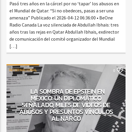
Pasó tres años en la cárcel por no ‘tapar’ los abusos en
el Mundial de Qatar: “Si no obedeces, pasas a ser una
amenaza” Publicado el 2026-04-12 06:36:00 • BeOne
Radio Canada La voz silenciada de Abdullah Ibhais: tres
años tras las rejas en Qatar Abdullah Ibhais, exdirector
de comunicación del comité organizador del Mundial
[…]
INTERNACIONAL
0
LA SOMBRA DE EPSTEIN EN
MÉXICO: UN DIPLOMÁTICO
SEÑALADO, MILES DE VIDEOS DE
ABUSOS Y PRESUNTOS VÍNCULOS
AL NARCO