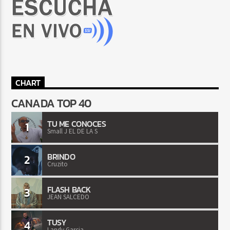
CHART
CANADA TOP 40
TU ME CONOCES
1
Small J EL DE LA S
BRINDO
2
Cruzito
FLASH BACK
3
JEAN SALCEDO
TUSY
4
Landy Garcia