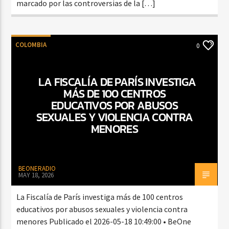
marcado por las controversias de la […]
COLOMBIA
0
LA FISCALÍA DE PARÍS INVESTIGA
MÁS DE 100 CENTROS
EDUCATIVOS POR ABUSOS
SEXUALES Y VIOLENCIA CONTRA
MENORES
BEONERADIO
MAY 18, 2026
La Fiscalía de París investiga más de 100 centros
educativos por abusos sexuales y violencia contra
menores Publicado el 2026-05-18 10:49:00 • BeOne