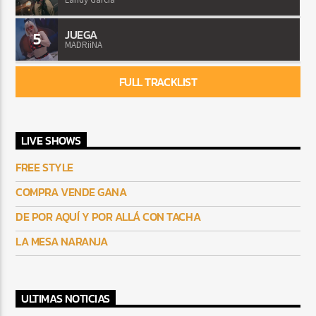
JUEGA
5
MADRiiNA
FULL TRACKLIST
LIVE SHOWS
FREE STYLE
COMPRA VENDE GANA
DE POR AQUÍ Y POR ALLÁ CON TACHA
LA MESA NARANJA
ULTIMAS NOTICIAS