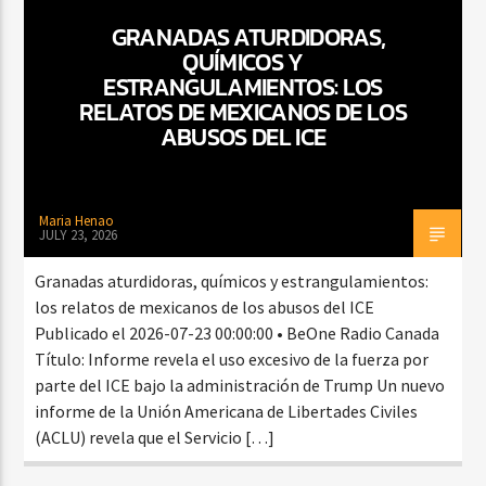
GRANADAS ATURDIDORAS,
QUÍMICOS Y
ESTRANGULAMIENTOS: LOS
CURRENT SHOW
RELATOS DE MEXICANOS DE LOS
BACHATA PARA EL CAMINO
ABUSOS DEL ICE
5:00 PM
7:00 PM
Maria Henao
JULY 23, 2026
Beone Radio
Granadas aturdidoras, químicos y estrangulamientos:
los relatos de mexicanos de los abusos del ICE
Publicado el 2026-07-23 00:00:00 • BeOne Radio Canada
Título: Informe revela el uso excesivo de la fuerza por
parte del ICE bajo la administración de Trump Un nuevo
informe de la Unión Americana de Libertades Civiles
(ACLU) revela que el Servicio […]