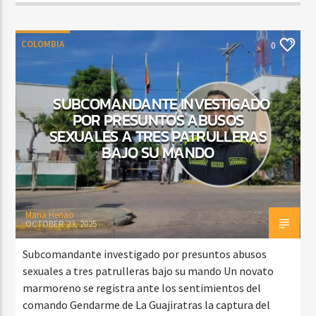
COLOMBIA
0
SUBCOMANDANTE INVESTIGADO
POR PRESUNTOS ABUSOS
SEXUALES A TRES PATRULLERAS
BAJO SU MANDO
Maria Henao
OCTOBER 23, 2025
Subcomandante investigado por presuntos abusos
sexuales a tres patrulleras bajo su mando Un novato
marmoreno se registra ante los sentimientos del
comando Gendarme de La Guajiratras la captura del