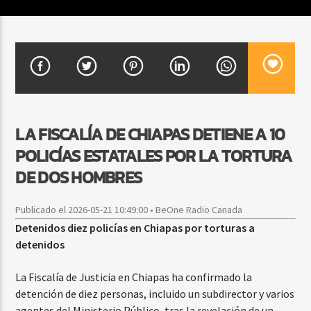
CURRENT SHOW
BEATS URBANOS
11:00 AM
1:00 PM
LA FISCALÍA DE CHIAPAS DETIENE A 10
POLICÍAS ESTATALES POR LA TORTURA
Beone Radio
DE DOS HOMBRES
Publicado el 2026-05-21 10:49:00 • BeOne Radio Canada
Detenidos diez policías en Chiapas por torturas a
detenidos
La Fiscalía de Justicia en Chiapas ha confirmado la
detención de diez personas, incluido un subdirector y varios
agentes del Ministerio Público, tras la revelación de un