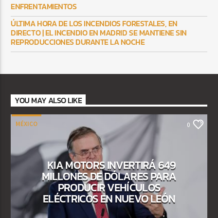
ENFRENTAMIENTOS
ÚLTIMA HORA DE LOS INCENDIOS FORESTALES, EN
DIRECTO | EL INCENDIO EN MADRID SE MANTIENE SIN
REPRODUCCIONES DURANTE LA NOCHE
YOU MAY ALSO LIKE
MÉXICO
0
KIA MOTORS INVERTIRÁ 649
MILLONES DE DÓLARES PARA
PRODUCIR VEHÍCULOS
ELÉCTRICOS EN NUEVO LEÓN