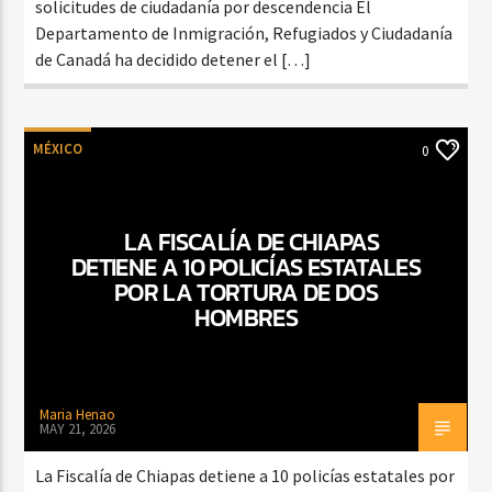
solicitudes de ciudadanía por descendencia El
Departamento de Inmigración, Refugiados y Ciudadanía
de Canadá ha decidido detener el […]
MÉXICO
0
LA FISCALÍA DE CHIAPAS
DETIENE A 10 POLICÍAS ESTATALES
POR LA TORTURA DE DOS
HOMBRES
Maria Henao
MAY 21, 2026
La Fiscalía de Chiapas detiene a 10 policías estatales por