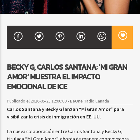
CURRENT SHOW
DJ MIX
12:00 AM
2:00 AM
BECKY G, CARLOS SANTANA: ‘MI GRAN
Beone Radio
AMOR’ MUESTRA EL IMPACTO
EMOCIONAL DE ICE
Publicado el 2026-05-28 12:00:00 • BeOne Radio Canada
Carlos Santana y Becky G lanzan “Mi Gran Amor” para
visibilizar la crisis de inmigración en EE. UU.
La nueva colaboración entre Carlos Santana y Becky G,
titulada “Mi Gran Amor”, aborda de manera conmovedora