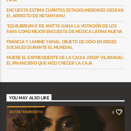
ENCUESTA ESTIMA CUÁNTOS ESTADOUNIDENSES DESEAN
EL ARRESTO DE NETANYAHU
‘EQUILIBRIVM II’ DE ANITTA GANA LA VOTACIÓN DE LOS
FANS COMO MEJOR ENCUESTA DE MÚSICA LATINA NUEVA
FRANCIA Y LAMINE YAMAL, OBJETO DE ODIO EN REDES
SOCIALES DURANTE EL MUNDIAL
MUERE EL EXPRESIDENTE DE LA CAIXA JOSEP VILARASAU,
EL FINANCIERO QUE HIZO CRECER LA CAJA
YOU MAY ALSO LIKE
ENTRETENIMIENTO
0