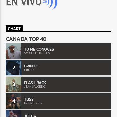
CHART
CANADA TOP 40
TU ME CONOCES
1
Small J EL DE LA S
BRINDO
2
Cruzito
FLASH BACK
3
JEAN SALCEDO
TUSY
4
Landy Garcia
JUEGA