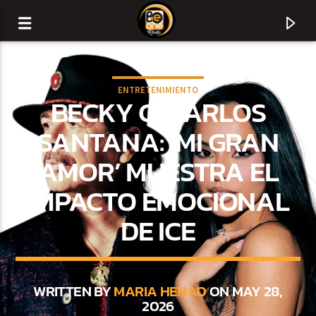
ENTRETENIMIENTO
BECKY G, CARLOS
SANTANA: ‘MI GRAN
AMOR’ MUESTRA EL
IMPACTO EMOCIONAL
DE ICE
CURRENT TRACK
TITLE
WRITTEN BY
MARIA HENAO
ON MAY 28,
2026
ARTIST