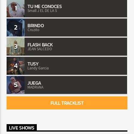
TU ME CONOCES
1
Small J EL DE LA S
BRINDO
2
Cruzito
FLASH BACK
3
JEAN SALCEDO
TUSY
4
Landy Garcia
JUEGA
5
MADRiiNA
FULL TRACKLIST
LIVE SHOWS