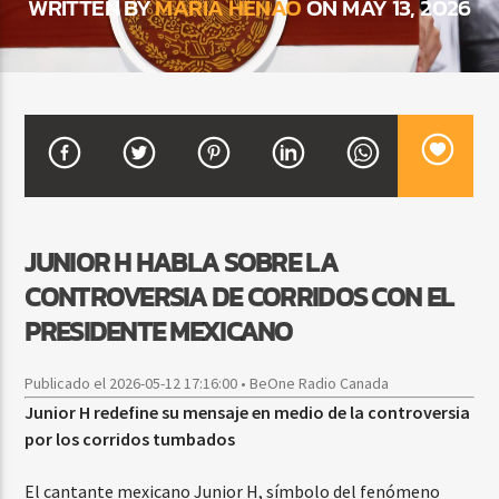
WRITTEN BY
MARIA HENAO
ON MAY 13, 2026
CURRENT SHOW
BALADAS Y VALLENATO
3:00 PM
5:00 PM
JUNIOR H HABLA SOBRE LA
Beone Radio
CONTROVERSIA DE CORRIDOS CON EL
PRESIDENTE MEXICANO
Publicado el 2026-05-12 17:16:00 • BeOne Radio Canada
Junior H redefine su mensaje en medio de la controversia
por los corridos tumbados
El cantante mexicano Junior H, símbolo del fenómeno