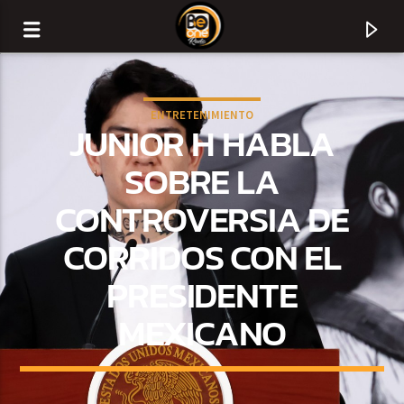
ENTRETENIMIENTO
JUNIOR H HABLA
SOBRE LA
CONTROVERSIA DE
CORRIDOS CON EL
PRESIDENTE
MEXICANO
CURRENT TRACK
TITLE
ARTIST