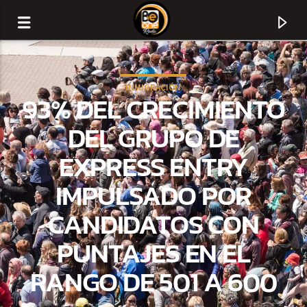
INMIGRACIÓN
93% DEL CRECIMIENTO
DEL GRUPO DE
EXPRESS ENTRY
IMPULSADO POR
CANDIDATOS CON
PUNTAJES EN EL
CURRENT TRACK
RANGO DE 501 A 600
TITLE
ARTIST