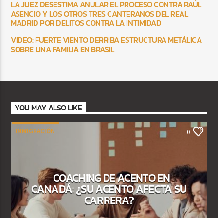
LA JUEZ DESESTIMA ANULAR EL PROCESO CONTRA RAÚL
ASENCIO Y LOS OTROS TRES CANTERANOS DEL REAL
MADRID POR DELITOS CONTRA LA INTIMIDAD
VIDEO: FUERTE VIENTO DERRIBA ESTRUCTURA METÁLICA
SOBRE UNA FAMILIA EN BRASIL
YOU MAY ALSO LIKE
INMIGRACIÓN
0
COACHING DE ACENTO EN
CANADÁ: ¿SU ACENTO AFECTA SU
CARRERA?