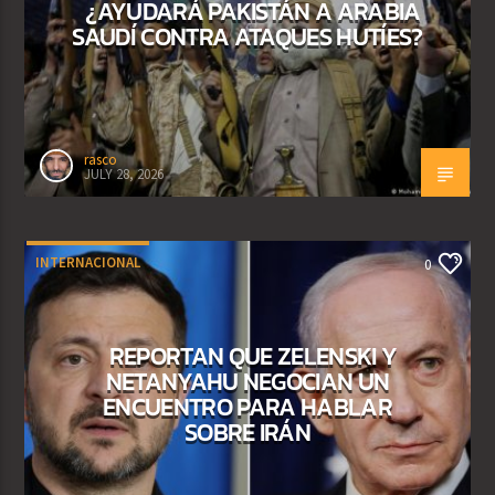
¿AYUDARÁ PAKISTÁN A ARABIA
SAUDÍ CONTRA ATAQUES HUTÍES?
rasco
JULY 28, 2026
INTERNACIONAL
0
REPORTAN QUE ZELENSKI Y
NETANYAHU NEGOCIAN UN
ENCUENTRO PARA HABLAR
SOBRE IRÁN