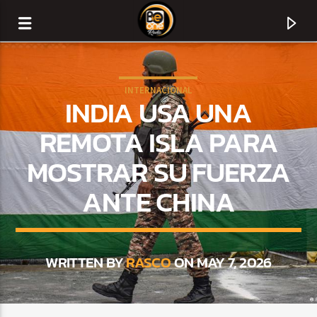
INTERNACIONAL
INDIA USA UNA
REMOTA ISLA PARA
MOSTRAR SU FUERZA
ANTE CHINA
WRITTEN BY
RASCO
ON MAY 7, 2026
CURRENT TRACK
TITLE
ARTIST