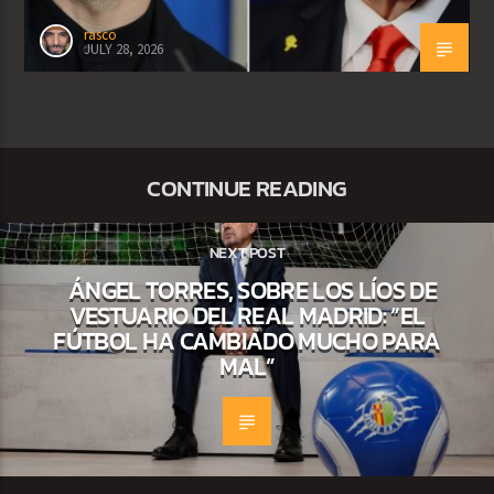
rasco
JULY 28, 2026
CONTINUE READING
NEXT POST
ÁNGEL TORRES, SOBRE LOS LÍOS DE
VESTUARIO DEL REAL MADRID: “EL
FÚTBOL HA CAMBIADO MUCHO PARA
MAL”