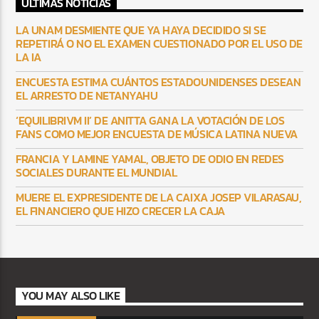
ULTIMAS NOTICIAS
LA UNAM DESMIENTE QUE YA HAYA DECIDIDO SI SE
REPETIRÁ O NO EL EXAMEN CUESTIONADO POR EL USO DE
LA IA
ENCUESTA ESTIMA CUÁNTOS ESTADOUNIDENSES DESEAN
EL ARRESTO DE NETANYAHU
‘EQUILIBRIVM II’ DE ANITTA GANA LA VOTACIÓN DE LOS
FANS COMO MEJOR ENCUESTA DE MÚSICA LATINA NUEVA
FRANCIA Y LAMINE YAMAL, OBJETO DE ODIO EN REDES
SOCIALES DURANTE EL MUNDIAL
MUERE EL EXPRESIDENTE DE LA CAIXA JOSEP VILARASAU,
EL FINANCIERO QUE HIZO CRECER LA CAJA
YOU MAY ALSO LIKE