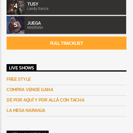
TUSY
4
Landy Garcia
JUEGA
5
MADRiiNA
FULL TRACKLIST
LIVE SHOWS
FREE STYLE
COMPRA VENDE GANA
DE POR AQUÍ Y POR ALLÁ CON TACHA
LA MESA NARANJA