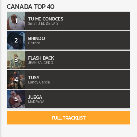
CANADA TOP 40
TU ME CONOCES
1
Small J EL DE LA S
BRINDO
2
Cruzito
FLASH BACK
3
JEAN SALCEDO
TUSY
4
Landy Garcia
JUEGA
5
MADRiiNA
FULL TRACKLIST