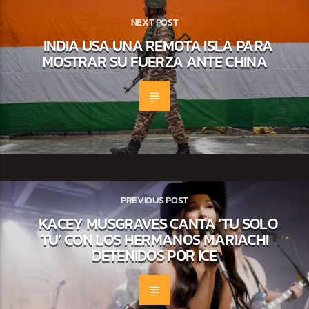
NEXT POST
INDIA USA UNA REMOTA ISLA PARA
MOSTRAR SU FUERZA ANTE CHINA
PREVIOUS POST
KACEY MUSGRAVES CANTA ‘TU SOLO
TU’ CON LOS HERMANOS MARIACHI
DETENIDOS POR ICE