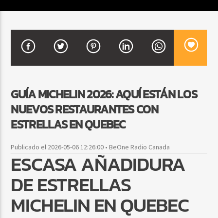
CURRENT SHOW
SALSA MATUTINA
6:00 AM
9:00 AM
GUÍA MICHELIN 2026: AQUÍ ESTÁN LOS
NUEVOS RESTAURANTES CON
Beone Radio
ESTRELLAS EN QUEBEC
Publicado el 2026-05-06 12:26:00 • BeOne Radio Canada
ESCASA AÑADIDURA
DE ESTRELLAS
MICHELIN EN QUEBEC