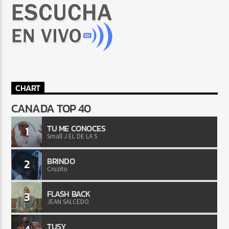
CHART
CANADA TOP 40
TU ME CONOCES
1
Small J EL DE LA S
BRINDO
2
Cruzito
FLASH BACK
3
JEAN SALCEDO
TUSY