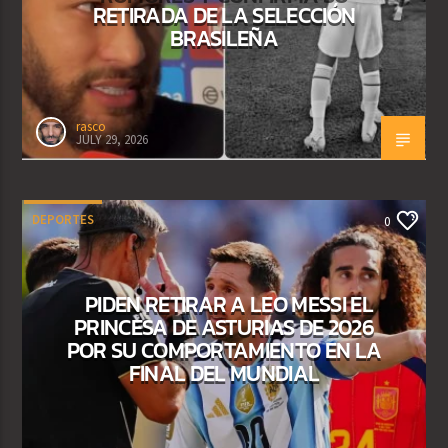
RETIRADA DE LA SELECCIÓN
BRASILEÑA
rasco
JULY 29, 2026
DEPORTES
0
PIDEN RETIRAR A LEO MESSI EL
PRINCESA DE ASTURIAS DE 2026
POR SU COMPORTAMIENTO EN LA
FINAL DEL MUNDIAL