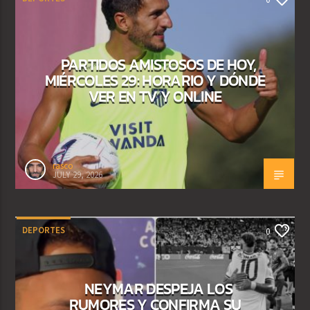
PARTIDOS AMISTOSOS DE HOY,
MIÉRCOLES 29: HORARIO Y DÓNDE
VER EN TV Y ONLINE
rasco
JULY 29, 2026
DEPORTES
0
NEYMAR DESPEJA LOS
RUMORES Y CONFIRMA SU