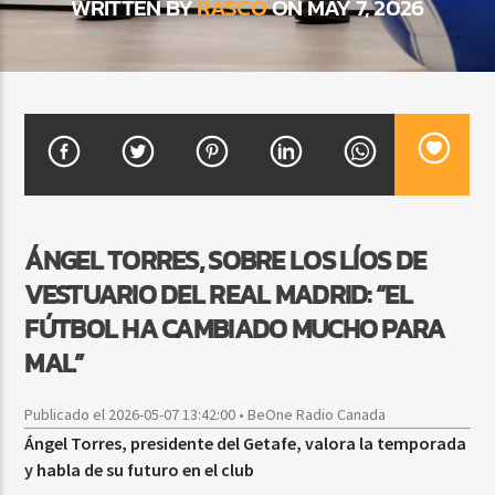
WRITTEN BY
RASCO
ON MAY 7, 2026
CURRENT SHOW
BALADAS Y VALLENATO
2:00 PM
5:00 PM
ÁNGEL TORRES, SOBRE LOS LÍOS DE
Beone Radio
VESTUARIO DEL REAL MADRID: “EL
FÚTBOL HA CAMBIADO MUCHO PARA
MAL”
Publicado el 2026-05-07 13:42:00 • BeOne Radio Canada
Ángel Torres, presidente del Getafe, valora la temporada
y habla de su futuro en el club