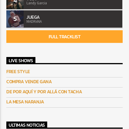
4
Landy Garcia
JUEGA
5
MADRiiNA
FULL TRACKLIST
LIVE SHOWS
FREE STYLE
COMPRA VENDE GANA
DE POR AQUÍ Y POR ALLÁ CON TACHA
LA MESA NARANJA
ULTIMAS NOTICIAS