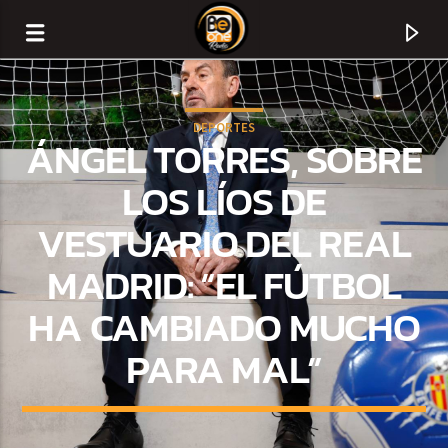
DEPORTES
ÁNGEL TORRES, SOBRE
LOS LÍOS DE
VESTUARIO DEL REAL
MADRID: “EL FÚTBOL
HA CAMBIADO MUCHO
PARA MAL”
CURRENT TRACK
TITLE
ARTIST