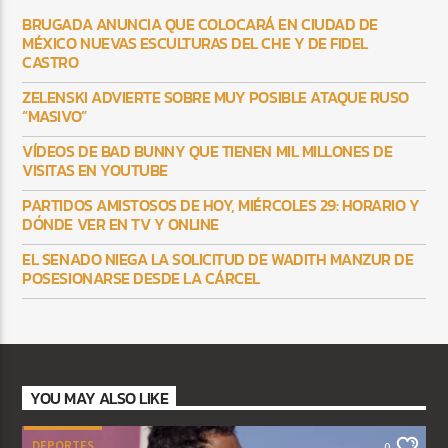
BRUGADA ANUNCIA QUE COLOCARÁ EN CIUDAD DE
MÉXICO NUEVAS ESCULTURAS DEL CHE Y DE FIDEL
CASTRO
ZELENSKI ADVIERTE SOBRE MUY POSIBLE ATAQUE RUSO
“MASIVO”
VÍDEOS DE BAD BUNNY QUE TIENEN MIL MILLONES DE
VISITAS EN YOUTUBE
PARTIDOS AMISTOSOS DE HOY, MIÉRCOLES 29: HORARIO Y
DÓNDE VER EN TV Y ONLINE
EL SENADO NIEGA LA SOLICITUD DE WADITH MANZUR DE
POSESIONARSE DESDE LA CÁRCEL
YOU MAY ALSO LIKE
DEPORTES
0