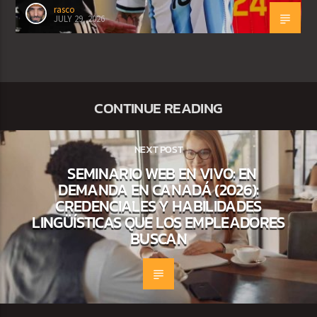
rasco
JULY 29, 2026
CONTINUE READING
NEXT POST
SEMINARIO WEB EN VIVO: EN
DEMANDA EN CANADÁ (2026):
CREDENCIALES Y HABILIDADES
LINGÜÍSTICAS QUE LOS EMPLEADORES
BUSCAN