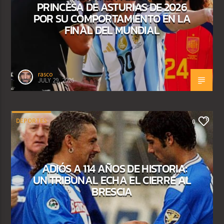
PRINCESA DE ASTURIAS DE 2026
POR SU COMPORTAMIENTO EN LA
FINAL DEL MUNDIAL
rasco
JULY 29, 2026
DEPORTES
0
ADIÓS A 114 AÑOS DE HISTORIA:
UN TRIBUNAL ECHA EL CIERRE AL
BRESCIA