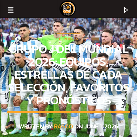
DEPORTES
GRUPO J DEL MUNDIAL
2026: EQUIPOS,
ESTRELLAS DE CADA
SELECCIÓN, FAVORITOS
Y PRONÓSTICOS
CURRENT TRACK
TITLE
WRITTEN BY
RASCO
ON JUNE 1, 2026
ARTIST