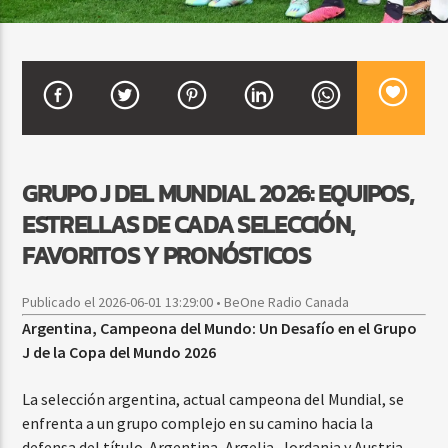
CURRENT SHOW
BALADAS Y VALLENATO
3:00 PM
5:00 PM
GRUPO J DEL MUNDIAL 2026: EQUIPOS,
ESTRELLAS DE CADA SELECCIÓN,
Beone Radio
FAVORITOS Y PRONÓSTICOS
Publicado el 2026-06-01 13:29:00 • BeOne Radio Canada
Argentina, Campeona del Mundo: Un Desafío en el Grupo
J de la Copa del Mundo 2026
La selección argentina, actual campeona del Mundial, se
enfrenta a un grupo complejo en su camino hacia la
defensa del título. Argentina, Argelia, Jordania y Austria