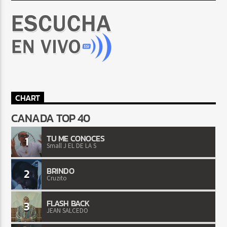
CHART
CANADA TOP 40
TU ME CONOCES
1
Small J EL DE LA S
BRINDO
2
Cruzito
FLASH BACK
3
JEAN SALCEDO