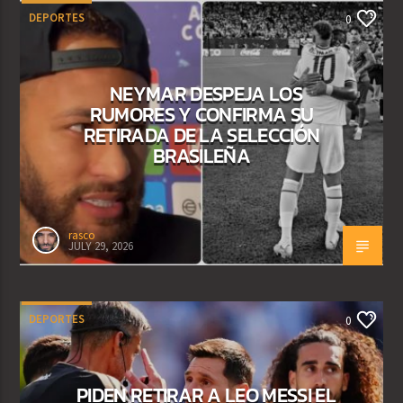
DEPORTES
0
NEYMAR DESPEJA LOS
RUMORES Y CONFIRMA SU
RETIRADA DE LA SELECCIÓN
BRASILEÑA
rasco
JULY 29, 2026
DEPORTES
0
PIDEN RETIRAR A LEO MESSI EL