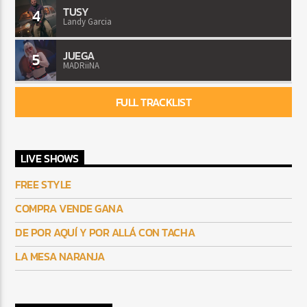
TUSY
4
Landy Garcia
JUEGA
5
MADRiiNA
FULL TRACKLIST
LIVE SHOWS
FREE STYLE
COMPRA VENDE GANA
DE POR AQUÍ Y POR ALLÁ CON TACHA
LA MESA NARANJA