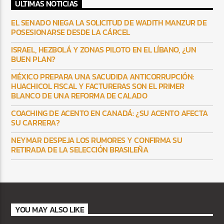
ULTIMAS NOTICIAS
EL SENADO NIEGA LA SOLICITUD DE WADITH MANZUR DE
POSESIONARSE DESDE LA CÁRCEL
ISRAEL, HEZBOLÁ Y ZONAS PILOTO EN EL LÍBANO, ¿UN
BUEN PLAN?
MÉXICO PREPARA UNA SACUDIDA ANTICORRUPCIÓN:
HUACHICOL FISCAL Y FACTURERAS SON EL PRIMER
BLANCO DE UNA REFORMA DE CALADO
COACHING DE ACENTO EN CANADÁ: ¿SU ACENTO AFECTA
SU CARRERA?
NEYMAR DESPEJA LOS RUMORES Y CONFIRMA SU
RETIRADA DE LA SELECCIÓN BRASILEÑA
YOU MAY ALSO LIKE