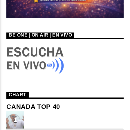
BE ONE | ON AIR | EN VIVO
CHART
CANADA TOP 40
TU ME CONOCES
1
Small J EL DE LA S