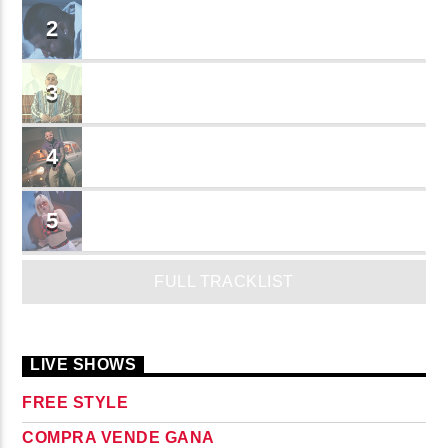
BRINDO
2
Cruzito
FLASH BACK
3
JEAN SALCEDO
TUSY
4
Landy Garcia
JUEGA
5
MADRiiNA
FULL TRACKLIST
LIVE SHOWS
FREE STYLE
COMPRA VENDE GANA