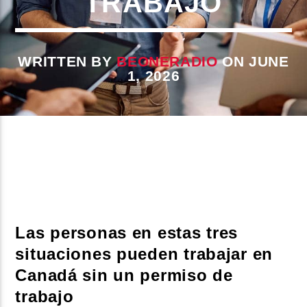
TRABAJO
CURRENT SHOW
WRITTEN BY
BEONERADIO
ON JUNE
1, 2026
BALADAS ROMÁNTICAS
4:00 AM
6:00 AM
Beone Radio
Las personas en estas tres
situaciones pueden trabajar en
Canadá sin un permiso de
trabajo