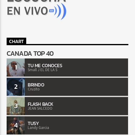
CHART
CANADA TOP 40
TU ME CONOCES
1
Small J EL DE LA S
BRINDO
2
Cruzito
FLASH BACK
3
JEAN SALCEDO
TUSY
4
Landy Garcia