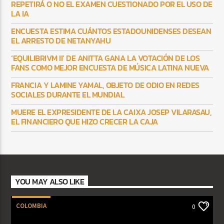
REPETIRÁ O NO EL EXAMEN CUESTIONADO POR EL USO DE
LA IA
ENCUESTA ESTIMA CUÁNTOS ESTADOUNIDENSES DESEAN
EL ARRESTO DE NETANYAHU
‘EQUILIBRIVM II’ DE ANITTA GANA LA VOTACIÓN DE LOS
FANS COMO MEJOR ENCUESTA DE MÚSICA LATINA NUEVA
FRANCIA Y LAMINE YAMAL, OBJETO DE ODIO EN REDES
SOCIALES DURANTE EL MUNDIAL
MUERE EL EXPRESIDENTE DE LA CAIXA JOSEP VILARASAU,
EL FINANCIERO QUE HIZO CRECER LA CAJA
YOU MAY ALSO LIKE
COLOMBIA
0