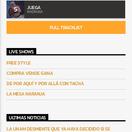
JUEGA
5
MADRiiNA
FULL TRACKLIST
LIVE SHOWS
FREE STYLE
COMPRA VENDE GANA
DE POR AQUÍ Y POR ALLÁ CON TACHA
LA MESA NARANJA
ULTIMAS NOTICIAS
LA UNAM DESMIENTE QUE YA HAYA DECIDIDO SI SE