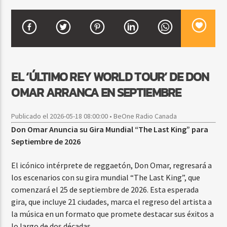
CURRENT SHOW
BALADAS ROMÁNTICAS
4:00 AM
6:00 AM
EL ‘ÚLTIMO REY WORLD TOUR’ DE DON
OMAR ARRANCA EN SEPTIEMBRE
Publicado el 2026-05-18 08:00:00 • BeOne Radio Canada
Beone Radio
Don Omar Anuncia su Gira Mundial “The Last King” para
Septiembre de 2026
El icónico intérprete de reggaetón, Don Omar, regresará a
los escenarios con su gira mundial “The Last King”, que
comenzará el 25 de septiembre de 2026. Esta esperada
gira, que incluye 21 ciudades, marca el regreso del artista a
la música en un formato que promete destacar sus éxitos a
lo largo de dos décadas.