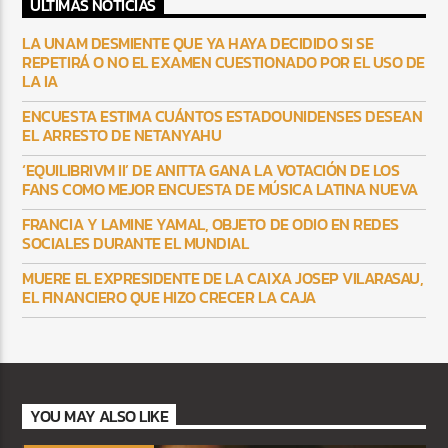
ULTIMAS NOTICIAS
LA UNAM DESMIENTE QUE YA HAYA DECIDIDO SI SE
REPETIRÁ O NO EL EXAMEN CUESTIONADO POR EL USO DE
LA IA
ENCUESTA ESTIMA CUÁNTOS ESTADOUNIDENSES DESEAN
EL ARRESTO DE NETANYAHU
‘EQUILIBRIVM II’ DE ANITTA GANA LA VOTACIÓN DE LOS
FANS COMO MEJOR ENCUESTA DE MÚSICA LATINA NUEVA
FRANCIA Y LAMINE YAMAL, OBJETO DE ODIO EN REDES
SOCIALES DURANTE EL MUNDIAL
MUERE EL EXPRESIDENTE DE LA CAIXA JOSEP VILARASAU,
EL FINANCIERO QUE HIZO CRECER LA CAJA
YOU MAY ALSO LIKE