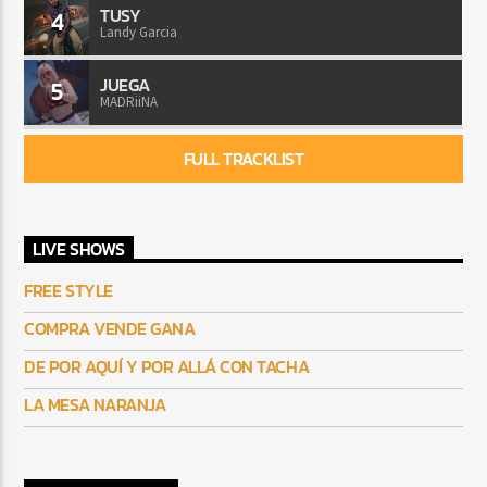
TUSY
4
Landy Garcia
JUEGA
5
MADRiiNA
FULL TRACKLIST
LIVE SHOWS
FREE STYLE
COMPRA VENDE GANA
DE POR AQUÍ Y POR ALLÁ CON TACHA
LA MESA NARANJA