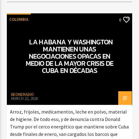
COLOMBIA
0
LA HABANA Y WASHINGTON
MANTIENEN UNAS
NEGOCIACIONES OPACAS EN
MEDIO DE LA MAYOR CRISIS DE
CUBA EN DÉCADAS
BEONERADIO
MARCH 22, 2026
Arroz, frijoles, medicamentos, leche en polvo, material
de higiene. De todo eso, y de denuncia contra Donald
Trump por el cerco energético que mantiene sobre Cuba
desde finales de enero, van cargados los barcos que