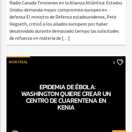
Radio Canada Tensiones en la Alianza Atlántica: Estados
Unidos demanda mayor compromiso europeo en
defensa El ministro de Defensa estadounidense, Pete
Hegseth, criticó a los aliados europeos por haber
desatendido durante demasiado tiempo las solicitudes
de refuerzo en materia de […]
MONTREAL
0
EPIDEMIA DE ÉBOLA:
WASHINGTON QUIERE CREAR UN
CENTRO DE CUARENTENA EN
KENIA