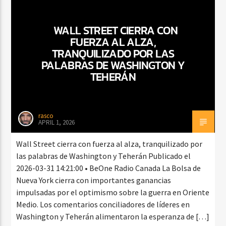
WALL STREET CIERRA CON
FUERZA AL ALZA,
TRANQUILIZADO POR LAS
PALABRAS DE WASHINGTON Y
TEHERÁN
rasco
APRIL 1, 2026
Wall Street cierra con fuerza al alza, tranquilizado por
las palabras de Washington y Teherán Publicado el
2026-03-31 14:21:00 • BeOne Radio Canada La Bolsa de
Nueva York cierra con importantes ganancias
impulsadas por el optimismo sobre la guerra en Oriente
Medio. Los comentarios conciliadores de líderes en
Washington y Teherán alimentaron la esperanza de […]