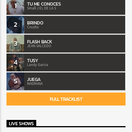
TU ME CONOCES
1
Small J EL DE LA S
BRINDO
2
Cruzito
FLASH BACK
3
JEAN SALCEDO
TUSY
4
Landy Garcia
JUEGA
5
MADRiiNA
FULL TRACKLIST
LIVE SHOWS