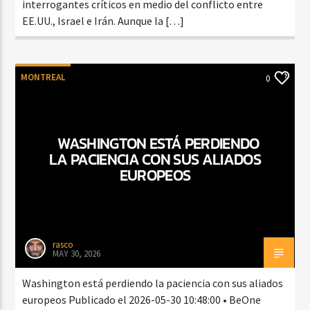
interrogantes críticos en medio del conflicto entre
EE.UU., Israel e Irán. Aunque la […]
MONTREAL
0
WASHINGTON ESTÁ PERDIENDO
LA PACIENCIA CON SUS ALIADOS
EUROPEOS
rasco
MAY 30, 2026
Washington está perdiendo la paciencia con sus aliados
europeos Publicado el 2026-05-30 10:48:00 • BeOne