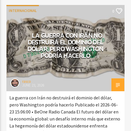
INTERNACIONAL
0
LA GUERRA CON IRÁN NO
DESTRUIRÁ EL DOMINIO DEL
DÓLAR, PERO WASHINGTON
PODRÍA HACERLO
rasco
JUNE 23, 2026
La guerra con Irán no destruirá el dominio del dólar,
pero Washington podría hacerlo Publicado el 2026-06-
23 15:06:00 • BeOne Radio Canada El futuro del dólar en
la economía global: un desafío interno más que externo
La hegemonía del dólar estadounidense enfrenta