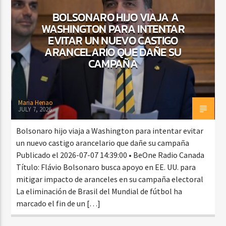
BOLSONARO HIJO VIAJA A
WASHINGTON PARA INTENTAR
EVITAR UN NUEVO CASTIGO
CURRENT SHOW
ARANCELARIO QUE DAÑE SU
SALSA MATUTINA
CAMPAÑA
6:00 AM
9:00 AM
Maria Henao
JULY 7, 2026
Beone Radio
Bolsonaro hijo viaja a Washington para intentar evitar
un nuevo castigo arancelario que dañe su campaña
Publicado el 2026-07-07 14:39:00 • BeOne Radio Canada
Título: Flávio Bolsonaro busca apoyo en EE. UU. para
mitigar impacto de aranceles en su campaña electoral
La eliminación de Brasil del Mundial de fútbol ha
marcado el fin de un […]