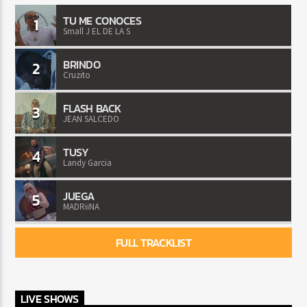
TU ME CONOCES
1
Small J EL DE LA S
BRINDO
2
Cruzito
FLASH BACK
3
JEAN SALCEDO
TUSY
4
Landy Garcia
JUEGA
5
MADRiiNA
FULL TRACKLIST
LIVE SHOWS