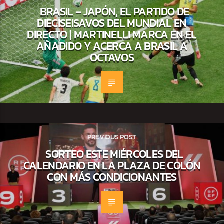
BRASIL – JAPÓN, EL PARTIDO DE
DIECISEISAVOS DEL MUNDIAL EN
DIRECTO | MARTINELLI MARCA EN EL
AÑADIDO Y ACERCA A BRASIL A
OCTAVOS
PREVIOUS POST
SORTEO ESTE MIÉRCOLES DEL
CALENDARIO EN LA PLAZA DE COLÓN
CON MÁS CONDICIONANTES