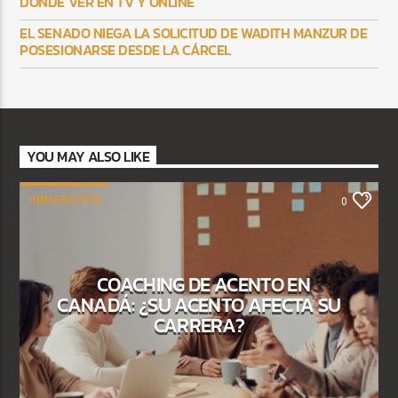
DÓNDE VER EN TV Y ONLINE
EL SENADO NIEGA LA SOLICITUD DE WADITH MANZUR DE
POSESIONARSE DESDE LA CÁRCEL
YOU MAY ALSO LIKE
INMIGRACIÓN
0
COACHING DE ACENTO EN
CANADÁ: ¿SU ACENTO AFECTA SU
CARRERA?