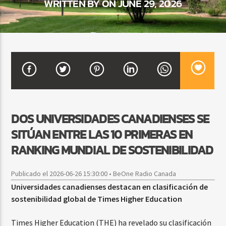
WRITTEN BY ON JUNE 29, 2026
CURRENT SHOW
FREE STYLE
7:00 PM
9:00 PM
DOS UNIVERSIDADES CANADIENSES SE
Beone Radio
SITÚAN ENTRE LAS 10 PRIMERAS EN
RANKING MUNDIAL DE SOSTENIBILIDAD
Publicado el 2026-06-26 15:30:00 • BeOne Radio Canada
Universidades canadienses destacan en clasificación de
sostenibilidad global de Times Higher Education
Times Higher Education (THE) ha revelado su clasificación