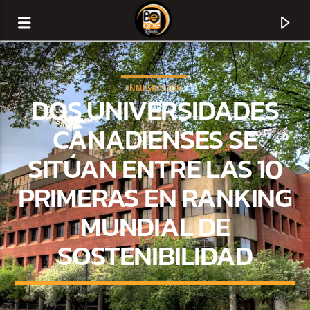
INMIGRACIÓN
DOS UNIVERSIDADES
CANADIENSES SE
SITÚAN ENTRE LAS 10
PRIMERAS EN RANKING
MUNDIAL DE
SOSTENIBILIDAD
CURRENT TRACK
TITLE
ARTIST