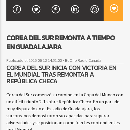
CURRENT SHOW
FIESTA DJ MIX
COREA DEL SUR REMONTA A TIEMPO
9:00 PM
12:00 AM
EN GUADALAJARA
Publicado el 2026-06-12 14:51:00 • BeOne Radio Canada
COREA DEL SUR INICIA CON VICTORIA EN
Beone Radio
EL MUNDIAL TRAS REMONTAR A
REPÚBLICA CHECA
Corea del Sur comenzó su camino en la Copa del Mundo con
un difícil triunfo 2-1 sobre República Checa. En un partido
muy disputado en el Estadio de Guadalajara, los
surcoreanos demostraron su capacidad para superar
adversidades y se posicionan como fuertes contendientes
en el Grupo A.