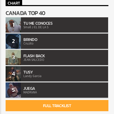
CHART
CANADA TOP 40
TU ME CONOCES
1
Small J EL DE LA S
BRINDO
2
Cruzito
FLASH BACK
3
JEAN SALCEDO
TUSY
4
Landy Garcia
JUEGA
5
MADRiiNA
FULL TRACKLIST