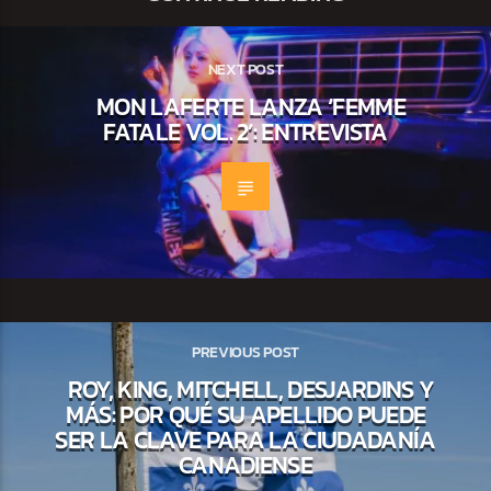
NEXT POST
MON LAFERTE LANZA ‘FEMME
FATALE VOL. 2’: ENTREVISTA
PREVIOUS POST
ROY, KING, MITCHELL, DESJARDINS Y
MÁS: POR QUÉ SU APELLIDO PUEDE
SER LA CLAVE PARA LA CIUDADANÍA
CANADIENSE