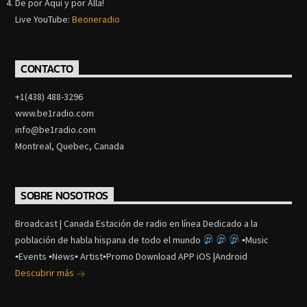
De por Aquí y por Alla!
Live YouTube:
Beoneradio
CONTACTO
+1(438) 488-3296
www.be1radio.com
info@be1radio.com
Montreal, Quebec, Canada
SOBRE NOSOTROS
Broadcast | Canada Estación de radio en línea Dedicado a la
población de habla hispana de todo el mundo
▪Music
▪Events ▪News▪ Artist▪Promo Download APP iOS |Android
Descubrir más