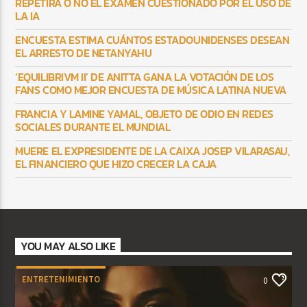
REPETIRÁ O NO EL EXAMEN CUESTIONADO POR EL USO DE
LA IA
ENCUESTA ESTIMA CUÁNTOS ESTADOUNIDENSES DESEAN
EL ARRESTO DE NETANYAHU
‘EQUILIBRIVM II’ DE ANITTA GANA LA VOTACIÓN DE LOS
FANS COMO MEJOR ENCUESTA DE MÚSICA LATINA NUEVA
FRANCIA Y LAMINE YAMAL, OBJETO DE ODIO EN REDES
SOCIALES DURANTE EL MUNDIAL
MUERE EL EXPRESIDENTE DE LA CAIXA JOSEP VILARASAU,
EL FINANCIERO QUE HIZO CRECER LA CAJA
YOU MAY ALSO LIKE
ENTRETENIMIENTO
0