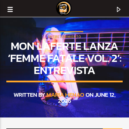
ENTRETENIMIENTO
MON LAFERTE LANZA
‘FEMME FATALE VOL. 2’:
ENTREVISTA
WRITTEN BY
MARIA HENAO
ON JUNE 12,
2026
CURRENT TRACK
TITLE
ARTIST