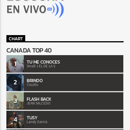
CHART
CANADA TOP 40
TU ME CONOCES
1
Small J EL DE LA S
BRINDO
2
Cruzito
FLASH BACK
3
JEAN SALCEDO
TUSY
4
Landy Garcia