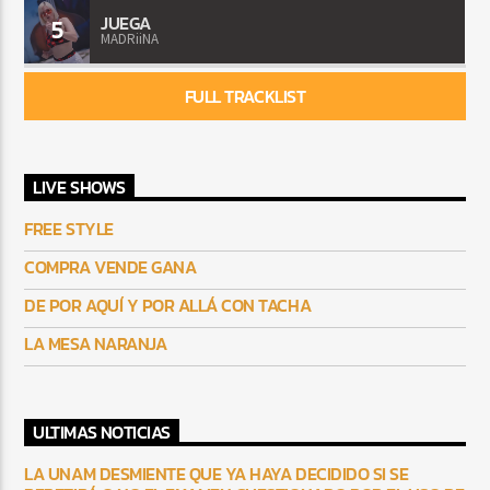
JUEGA
5
MADRiiNA
FULL TRACKLIST
LIVE SHOWS
FREE STYLE
COMPRA VENDE GANA
DE POR AQUÍ Y POR ALLÁ CON TACHA
LA MESA NARANJA
ULTIMAS NOTICIAS
LA UNAM DESMIENTE QUE YA HAYA DECIDIDO SI SE