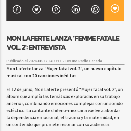
CURRENT SHOW
FIESTA DJ MIX
MON LAFERTE LANZA ‘FEMME FATALE
9:00 PM
12:00 AM
VOL. 2’: ENTREVISTA
Publicado el 2026-06-12 14:37:00 • BeOne Radio Canada
Mon Laferte lanza “Mujer fatal vol. 2”, un nuevo capítulo
Beone Radio
musical con 20 canciones inéditas
El 12 de junio, Mon Laferte presentó “Mujer fatal vol. 2”, un
álbum que amplía las temáticas exploradas en su trabajo
anterior, combinando emociones complejas con un sonido
ecléctico. La cantante chileno-mexicana vuelve a abordar
la dependencia emocional, el trauma y la maternidad, en
un contenido que promete resonar con su audiencia.