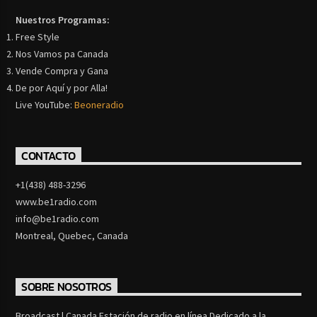
Nuestros Programas:
Free Style
Nos Vamos pa Canada
Vende Compra y Gana
De por Aquí y por Alla!
Live YouTube:
Beoneradio
CONTACTO
+1(438) 488-3296
www.be1radio.com
info@be1radio.com
Montreal, Quebec, Canada
SOBRE NOSOTROS
Broadcast | Canada Estación de radio en línea Dedicado a la