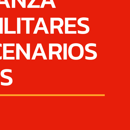
LITARES
CENARIOS
S