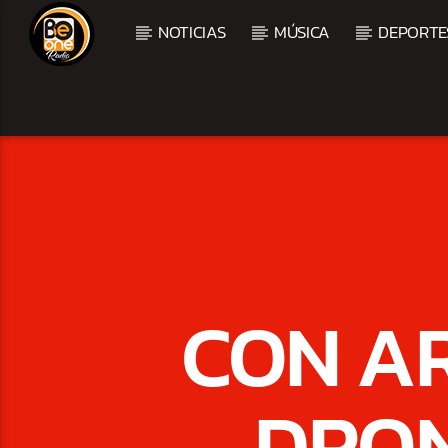
NOTICIAS
MÚSICA
DEPORTE
CURRENT TRACK
TITLE
ARTIST
CON AR
DRON