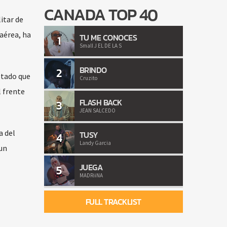
CANADA TOP 40
itar de
aérea, ha
TU ME CONOCES
1
Small J EL DE LA S
BRINDO
2
stado que
Cruzito
l frente
FLASH BACK
3
JEAN SALCEDO
a del
TUSY
4
Landy Garcia
un
JUEGA
5
MADRiiNA
FULL TRACKLIST