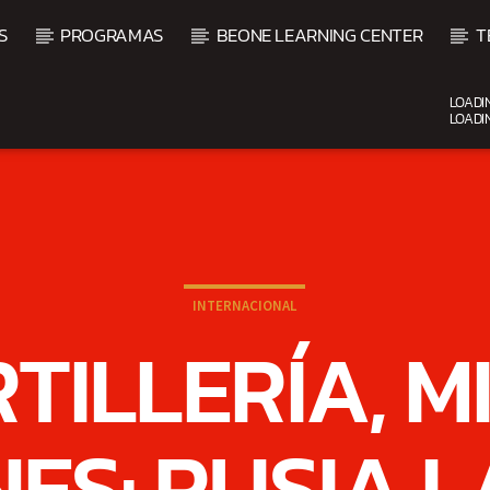
S
PROGRAMAS
BEONE LEARNING CENTER
T
LOADI
LOADI
CURRENT SHOW
FIESTA DJ MIX
9:00 PM
12:00 AM
INTERNACIONAL
TILLERÍA, MI
ES: RUSIA 