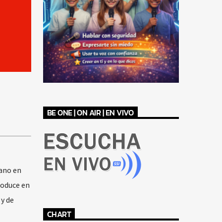
BE ONE | ON AIR | EN VIVO
iano en
roduce en
y de
CHART