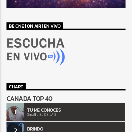
BE ONE | ON AIR | EN VIVO
CHART
CANADA TOP 40
TU ME CONOCES
1
Small J EL DE LA S
BRINDO
2