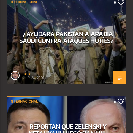
INTERNACIONAL
0
¿AYUDARÁ PAKISTÁN A ARABIA
SAUDÍ CONTRA ATAQUES HUTÍES?
rasco
JULY 28, 2026
INTERNACIONAL
0
REPORTAN QUE ZELENSKI Y