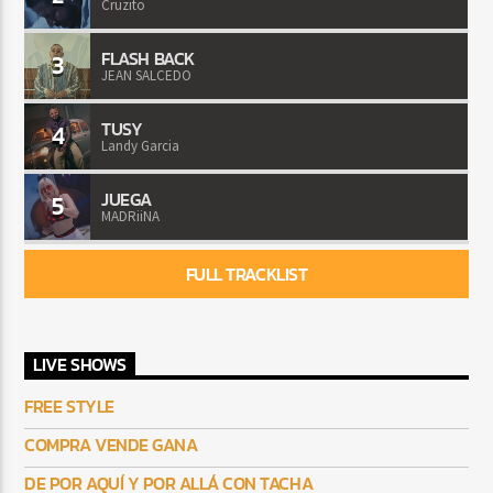
Cruzito
FLASH BACK
3
JEAN SALCEDO
TUSY
4
Landy Garcia
JUEGA
5
MADRiiNA
FULL TRACKLIST
LIVE SHOWS
FREE STYLE
COMPRA VENDE GANA
DE POR AQUÍ Y POR ALLÁ CON TACHA