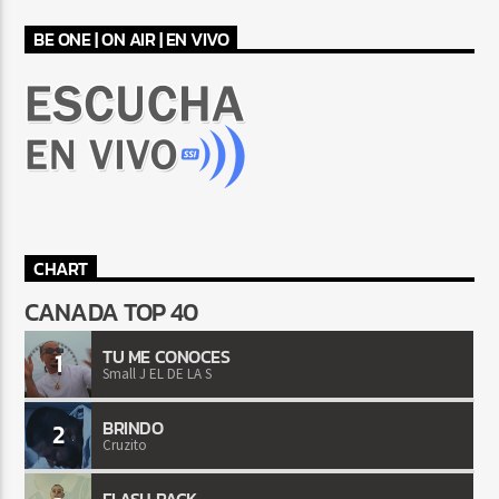
BE ONE | ON AIR | EN VIVO
CHART
CANADA TOP 40
TU ME CONOCES
1
Small J EL DE LA S
BRINDO
2
Cruzito