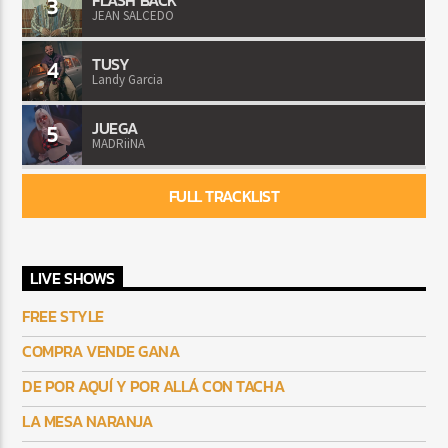
FLASH BACK
3
JEAN SALCEDO
TUSY
4
Landy Garcia
JUEGA
5
MADRiiNA
FULL TRACKLIST
LIVE SHOWS
FREE STYLE
COMPRA VENDE GANA
DE POR AQUÍ Y POR ALLÁ CON TACHA
LA MESA NARANJA