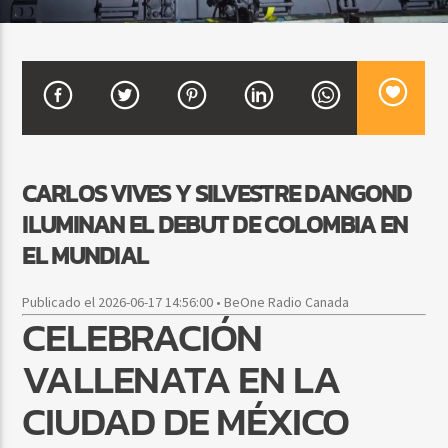
CURRENT SHOW
DJ MIX
12:00 AM
2:00 AM
CARLOS VIVES Y SILVESTRE DANGOND
ILUMINAN EL DEBUT DE COLOMBIA EN
Beone Radio
EL MUNDIAL
Publicado el 2026-06-17 14:56:00 • BeOne Radio Canada
CELEBRACIÓN
VALLENATA EN LA
CIUDAD DE MÉXICO