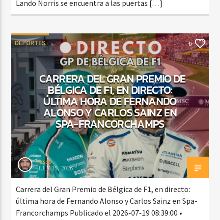
Lando Norris se encuentra a las puertas […]
DEPORTES
0
CARRERA DEL GRAN PREMIO DE
BÉLGICA DE F1, EN DIRECTO:
ÚLTIMA HORA DE FERNANDO
ALONSO Y CARLOS SAINZ EN
SPA-FRANCORCHAMPS
rasco
JULY 19, 2026
Carrera del Gran Premio de Bélgica de F1, en directo:
última hora de Fernando Alonso y Carlos Sainz en Spa-
Francorchamps Publicado el 2026-07-19 08:39:00 •