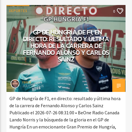
DEPORTES
0
GP DE HUNGRÍA DE F1, EN
DIRECTO: RESULTADO Y ÚLTIMA
HORA DE LA CARRERA DE
FERNANDO ALONSO Y CARLOS
SAINZ
rasco
JULY 26, 2026
GP de Hungría de F1, en directo: resultado y última hora
de la carrera de Fernando Alonso y Carlos Sainz
Publicado el 2026-07-26 08:31:00 • BeOne Radio Canada
Lando Norris y la búsqueda de la gloria en el GP de
Hungría En un emocionante Gran Premio de Hungría,