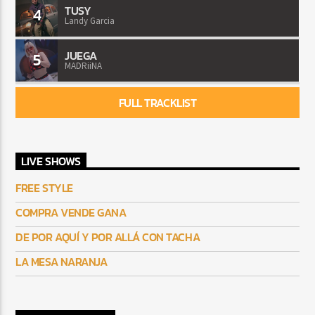
TUSY
4
Landy Garcia
JUEGA
5
MADRiiNA
FULL TRACKLIST
LIVE SHOWS
FREE STYLE
COMPRA VENDE GANA
DE POR AQUÍ Y POR ALLÁ CON TACHA
LA MESA NARANJA