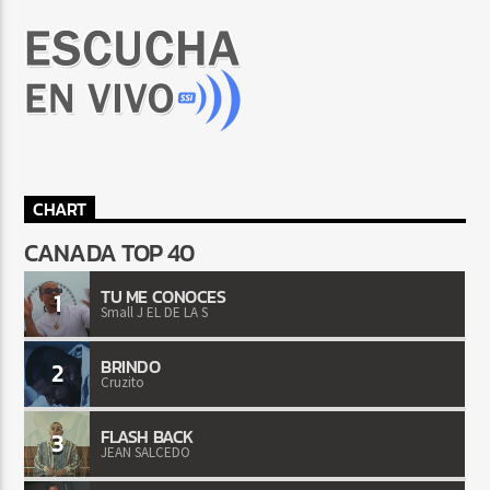
CHART
CANADA TOP 40
TU ME CONOCES
1
Small J EL DE LA S
BRINDO
2
Cruzito
FLASH BACK
3
JEAN SALCEDO