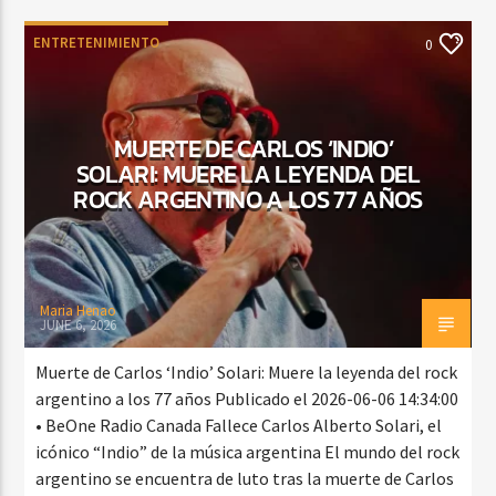
ENTRETENIMIENTO
0
MUERTE DE CARLOS ‘INDIO’
SOLARI: MUERE LA LEYENDA DEL
ROCK ARGENTINO A LOS 77 AÑOS
Maria Henao
JUNE 6, 2026
Muerte de Carlos ‘Indio’ Solari: Muere la leyenda del rock
argentino a los 77 años Publicado el 2026-06-06 14:34:00
• BeOne Radio Canada Fallece Carlos Alberto Solari, el
icónico “Indio” de la música argentina El mundo del rock
argentino se encuentra de luto tras la muerte de Carlos