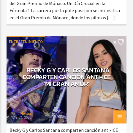
del Gran Premio de Mónaco: Un Día Crucial en la
Fórmula 1 La carrera por la pole position se intensifica
en el Gran Premio de Mónaco, donde los pilotos […]
ENTRETENIMIENTO
0
BECKY G Y CARLOS SANTANA
COMPARTEN CANCIÓN ANTI-ICE
‘MI GRAN AMOR’
Maria Henao
MAY 29, 2026
Becky G y Carlos Santana comparten canción anti-ICE