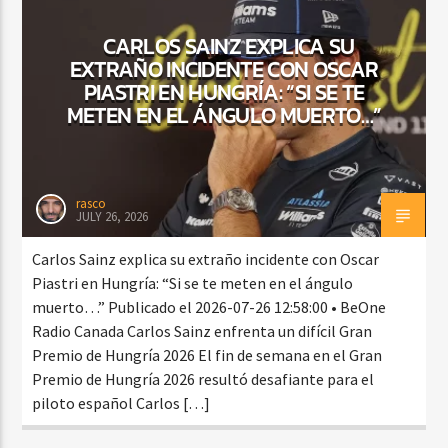
CARLOS SAINZ EXPLICA SU
EXTRAÑO INCIDENTE CON OSCAR
CURRENT SHOW
PIASTRI EN HUNGRÍA: “SI SE TE
FIESTA DJ MIX
METEN EN EL ÁNGULO MUERTO…”
9:00 PM
12:00 AM
rasco
JULY 26, 2026
Beone Radio
Carlos Sainz explica su extraño incidente con Oscar
Piastri en Hungría: “Si se te meten en el ángulo
muerto…” Publicado el 2026-07-26 12:58:00 • BeOne
Radio Canada Carlos Sainz enfrenta un difícil Gran
Premio de Hungría 2026 El fin de semana en el Gran
Premio de Hungría 2026 resultó desafiante para el
piloto español Carlos […]