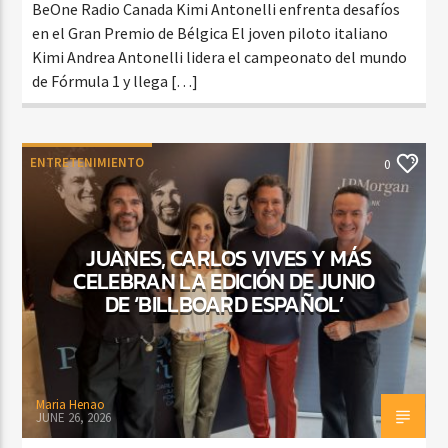
BeOne Radio Canada Kimi Antonelli enfrenta desafíos
en el Gran Premio de Bélgica El joven piloto italiano
Kimi Andrea Antonelli lidera el campeonato del mundo
de Fórmula 1 y llega […]
ENTRETENIMIENTO
0
JUANES, CARLOS VIVES Y MÁS
CELEBRAN LA EDICIÓN DE JUNIO
DE ‘BILLBOARD ESPAÑOL’
Maria Henao
JUNE 26, 2026