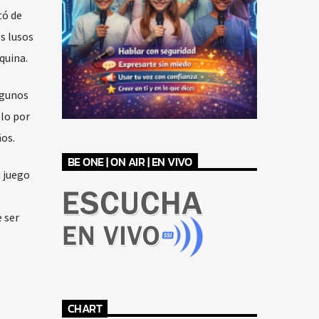
tó de
s lusos
quina.
lgunos
elo por
ños.
BE ONE | ON AIR | EN VIVO
 juego
 ser
CHART