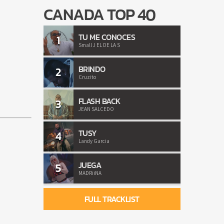
CANADA TOP 40
TU ME CONOCES
1
Small J EL DE LA S
BRINDO
2
Cruzito
FLASH BACK
3
JEAN SALCEDO
TUSY
4
Landy Garcia
JUEGA
5
MADRiiNA
FULL TRACKLIST