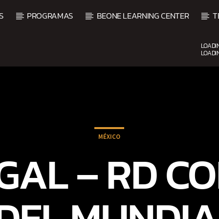
S
PROGRAMAS
BEONE LEARNING CENTER
T
LOADI
LOADI
CURRENT SHOW
FIESTA DJ MIX
9:00 PM
12:00 AM
MÉXICO
AL – RD CO
DEL MUNDIA