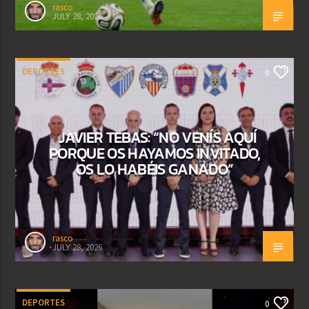
rasco
JULY 28, 2026
DEPORTES
0
JAVIER TEBAS: “NO VENÍS AQUÍ
PORQUE OS HAYAMOS INVITADO,
OS LO HABÉIS GANADO”
rasco
JULY 28, 2026
DEPORTES
0