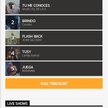
TU ME CONOCES
1
Small J EL DE LA S
BRINDO
2
Cruzito
FLASH BACK
3
JEAN SALCEDO
TUSY
4
Landy Garcia
JUEGA
5
MADRiiNA
FULL TRACKLIST
LIVE SHOWS