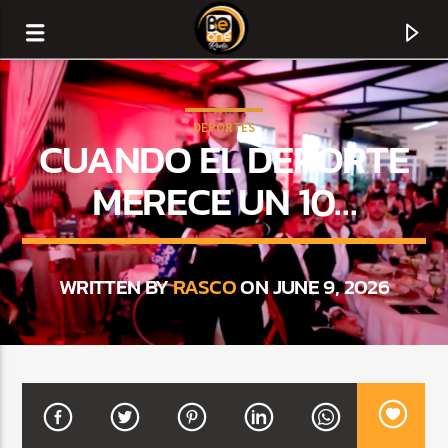
DEPORTES
CUANDO EL DEPORTE
MERECE UN 10…
WRITTEN BY
RASCO
ON JUNE 9, 2026
CURRENT TRACK
TITLE
ARTIST