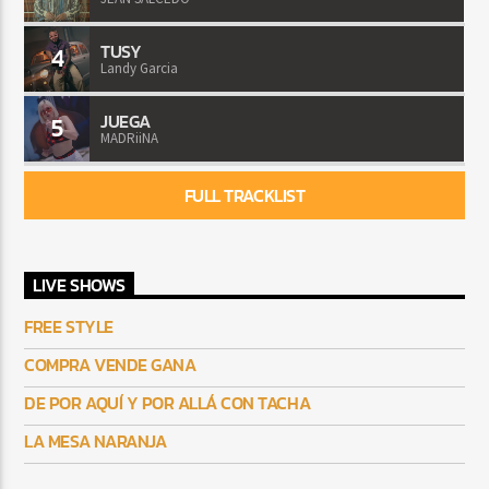
TUSY
4
Landy Garcia
JUEGA
5
MADRiiNA
FULL TRACKLIST
LIVE SHOWS
FREE STYLE
COMPRA VENDE GANA
DE POR AQUÍ Y POR ALLÁ CON TACHA
LA MESA NARANJA