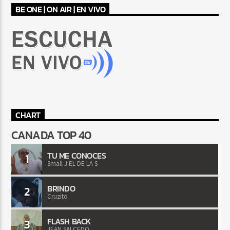
BE ONE | ON AIR | EN VIVO
CHART
CANADA TOP 40
TU ME CONOCES
1
Small J EL DE LA S
BRINDO
2
Cruzito
FLASH BACK
3
JEAN SALCEDO