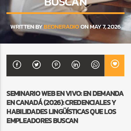
BUSCAN
CURRENT SHOW
WRITTEN BY
BEONERADIO
ON MAY 7, 2026
BACHATA PARA EL CAMINO
5:00 PM
7:00 PM
Beone Radio
SEMINARIO WEB EN VIVO: EN DEMANDA
EN CANADÁ (2026): CREDENCIALES Y
HABILIDADES LINGÜÍSTICAS QUE LOS
EMPLEADORES BUSCAN