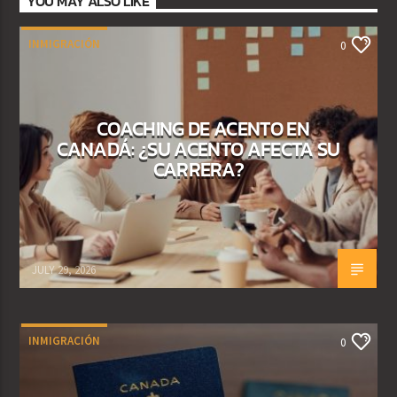
YOU MAY ALSO LIKE
INMIGRACIÓN
0
COACHING DE ACENTO EN
CANADÁ: ¿SU ACENTO AFECTA SU
CARRERA?
JULY 29, 2026
INMIGRACIÓN
0