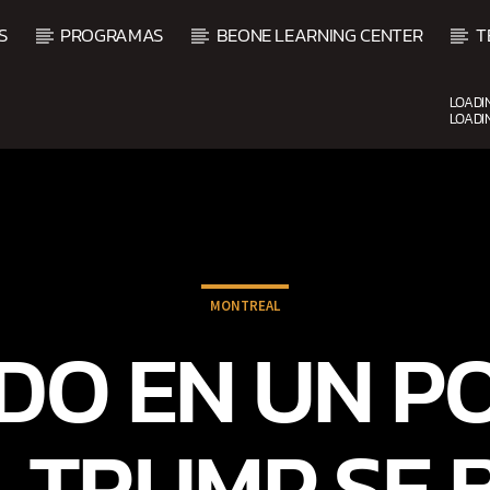
S
PROGRAMAS
BEONE LEARNING CENTER
T
LOADI
LOADI
CURRENT SHOW
BALADAS ROMÁNTICAS
4:00 AM
6:00 AM
MONTREAL
ADO EN UN P
, TRUMP SE