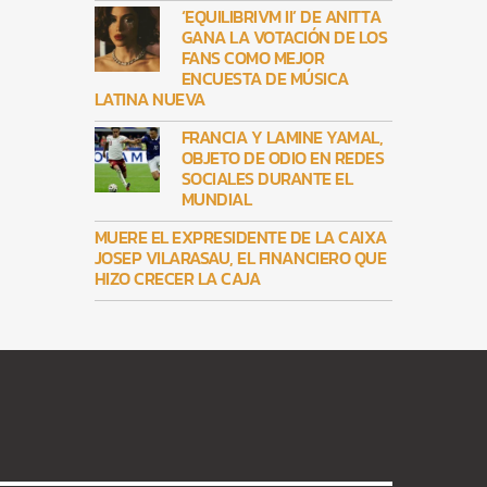
‘EQUILIBRIVM II’ DE ANITTA
GANA LA VOTACIÓN DE LOS
FANS COMO MEJOR
ENCUESTA DE MÚSICA
LATINA NUEVA
FRANCIA Y LAMINE YAMAL,
OBJETO DE ODIO EN REDES
SOCIALES DURANTE EL
MUNDIAL
MUERE EL EXPRESIDENTE DE LA CAIXA
JOSEP VILARASAU, EL FINANCIERO QUE
HIZO CRECER LA CAJA