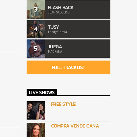
FLASH BACK
3
JEAN SALCEDO
TUSY
4
Landy Garcia
JUEGA
5
MADRiiNA
FULL TRACKLIST
LIVE SHOWS
FREE STYLE
COMPRA VENDE GANA