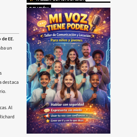
LOCUCIÓN
 de EE.
aba un
s
a destaca
io.
as. Al
Richard