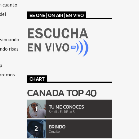
n cuanto
del
BE ONE | ON AIR | EN VIVO
nsinuando
ndo risas.
p
 haremos
CHART
CANADA TOP 40
TU ME CONOCES
1
Small J EL DE LA S
BRINDO
2
Cruzito