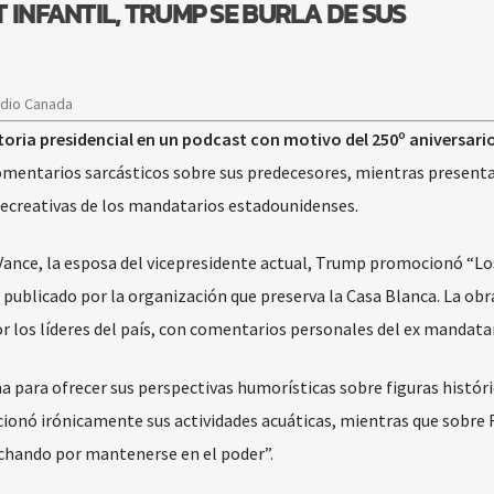
 INFANTIL, TRUMP SE BURLA DE SUS
adio Canada
oria presidencial en un podcast con motivo del 250º aniversario
omentarios sarcásticos sobre sus predecesores, mientras present
s recreativas de los mandatarios estadounidenses.
 Vance, la esposa del vicepresidente actual, Trump promocionó “Lo
 publicado por la organización que preserva la Casa Blanca. La obr
r los líderes del país, con comentarios personales del ex mandatar
 para ofrecer sus perspectivas humorísticas sobre figuras históric
cionó irónicamente sus actividades acuáticas, mientras que sobre 
chando por mantenerse en el poder”.