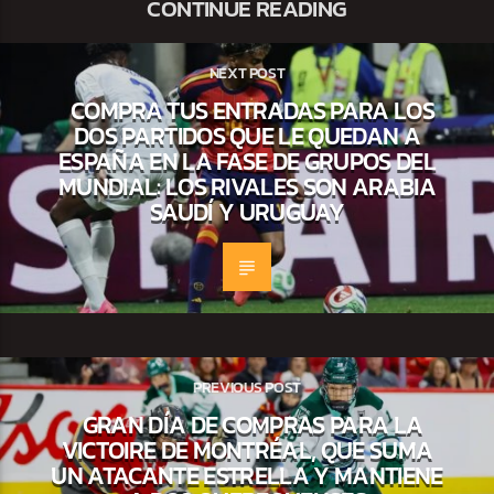
CONTINUE READING
NEXT POST
COMPRA TUS ENTRADAS PARA LOS
DOS PARTIDOS QUE LE QUEDAN A
ESPAÑA EN LA FASE DE GRUPOS DEL
MUNDIAL: LOS RIVALES SON ARABIA
SAUDÍ Y URUGUAY
PREVIOUS POST
GRAN DÍA DE COMPRAS PARA LA
VICTOIRE DE MONTRÉAL, QUE SUMA
UN ATACANTE ESTRELLA Y MANTIENE