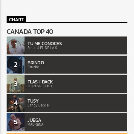
CHART
CANADA TOP 40
TU ME CONOCES
1
Small J EL DE LA S
BRINDO
2
Cruzito
FLASH BACK
3
JEAN SALCEDO
TUSY
4
Landy Garcia
JUEGA
5
MADRiiNA