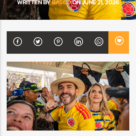
WRITTEN BY
RASCO
ON JUNE 21, 2026
CURRENT SHOW
BALADAS Y VALLENATO
3:00 PM
5:00 PM
Beone Radio