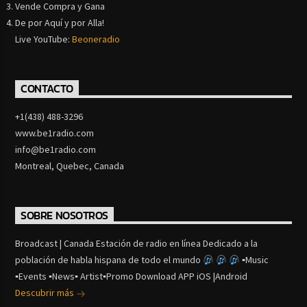
Vende Compra y Gana
De por Aquí y por Alla!
Live YouTube:
Beoneradio
CONTACTO
+1(438) 488-3296
www.be1radio.com
info@be1radio.com
Montreal, Quebec, Canada
SOBRE NOSOTROS
Broadcast | Canada Estación de radio en línea Dedicado a la
población de habla hispana de todo el mundo
▪Music
▪Events ▪News▪ Artist▪Promo Download APP iOS |Android
Descubrir más