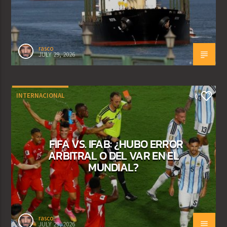
rasco
JULY 29, 2026
INTERNACIONAL
0
FIFA VS. IFAB: ¿HUBO ERROR
ARBITRAL O DEL VAR EN EL
MUNDIAL?
rasco
JULY 29, 2026