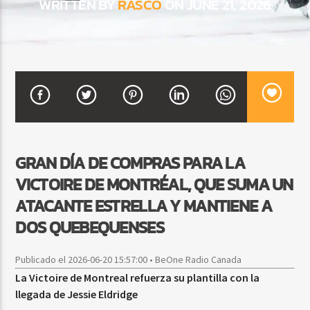
WRITTEN BY
RASCO
ON JUNE 21, 2026
CURRENT SHOW
DJ MIX
12:00 AM
2:00 AM
Beone Radio
GRAN DÍA DE COMPRAS PARA LA
VICTOIRE DE MONTRÉAL, QUE SUMA UN
ATACANTE ESTRELLA Y MANTIENE A
DOS QUEBEQUENSES
Publicado el 2026-06-20 15:57:00 • BeOne Radio Canada
La Victoire de Montreal refuerza su plantilla con la
llegada de Jessie Eldridge