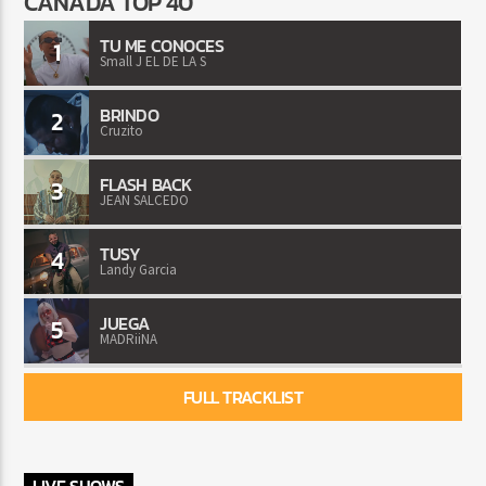
CANADA TOP 40
TU ME CONOCES
1
Small J EL DE LA S
BRINDO
2
Cruzito
FLASH BACK
3
JEAN SALCEDO
TUSY
4
Landy Garcia
JUEGA
5
MADRiiNA
FULL TRACKLIST