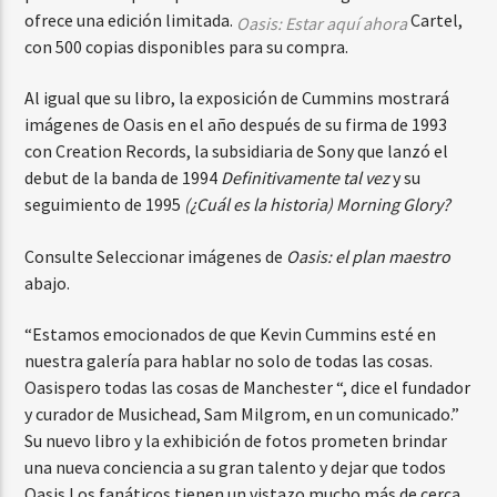
ofrece una edición limitada.
Cartel,
Oasis
: Estar aquí ahora
con 500 copias disponibles para su compra.
Al igual que su libro, la exposición de Cummins mostrará
imágenes de Oasis en el año después de su firma de 1993
con Creation Records, la subsidiaria de Sony que lanzó el
debut de la banda de 1994
Definitivamente tal vez
y su
seguimiento de 1995
(¿Cuál es la historia) Morning Glory?
Consulte Seleccionar imágenes de
Oasis: el plan maestro
abajo.
“Estamos emocionados de que Kevin Cummins esté en
nuestra galería para hablar no solo de todas las cosas.
Oasis
pero todas las cosas de Manchester “, dice el fundador
y curador de Musichead, Sam Milgrom, en un comunicado.”
Su nuevo libro y la exhibición de fotos prometen brindar
una nueva conciencia a su gran talento y dejar que todos
Oasis
Los fanáticos tienen un vistazo mucho más de cerca