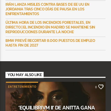
IRÁN LANZA MISILES CONTRA BASES DE EE UU EN
JORDANIA TRAS CINCO DÍAS DE PAUSA EN LOS
ENFRENTAMIENTOS
ÚLTIMA HORA DE LOS INCENDIOS FORESTALES, EN
DIRECTO | EL INCENDIO EN MADRID SE MANTIENE SIN
REPRODUCCIONES DURANTE LA NOCHE
BMW PREVÉ RECORTAR 8.000 PUESTOS DE EMPLEO
HASTA FIN DE 2027
YOU MAY ALSO LIKE
ENTRETENIMIENTO
0
‘EQUILIBRIVM II’ DE ANITTA GANA