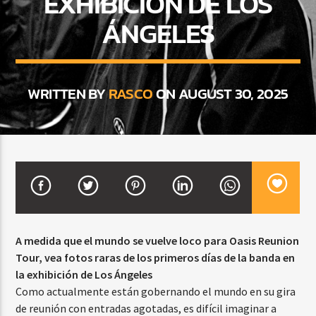
EXHIBICIÓN DE LOS
ÁNGELES
CURRENT SHOW
BACHATA Y VALLENATO
WRITTEN BY
RASCO
ON AUGUST 30, 2025
9:00 AM
11:00 AM
Beone Radio
A medida que el mundo se vuelve loco para Oasis Reunion
Tour, vea fotos raras de los primeros días de la banda en
la exhibición de Los Ángeles
Como actualmente están gobernando el mundo en su gira
de reunión con entradas agotadas, es difícil imaginar a