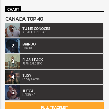
CHART
CANADA TOP 40
TU ME CONOCES
1
Small J EL DE LA S
BRINDO
2
Cruzito
FLASH BACK
3
JEAN SALCEDO
TUSY
4
Landy Garcia
JUEGA
5
MADRiiNA
FULL TRACKLIST