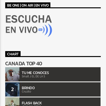
BE ONE | ON AIR | EN VIVO
CHART
CANADA TOP 40
TU ME CONOCES
1
Small J EL DE LA S
BRINDO
2
Cruzito
FLASH BACK
3