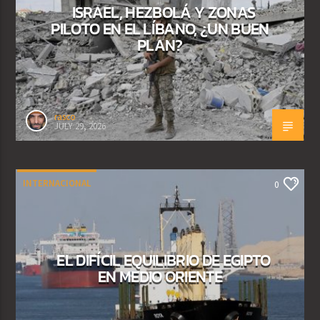
ISRAEL, HEZBOLÁ Y ZONAS
PILOTO EN EL LÍBANO, ¿UN BUEN
PLAN?
rasco
JULY 29, 2026
INTERNACIONAL
0
EL DIFÍCIL EQUILIBRIO DE EGIPTO
EN MEDIO ORIENTE