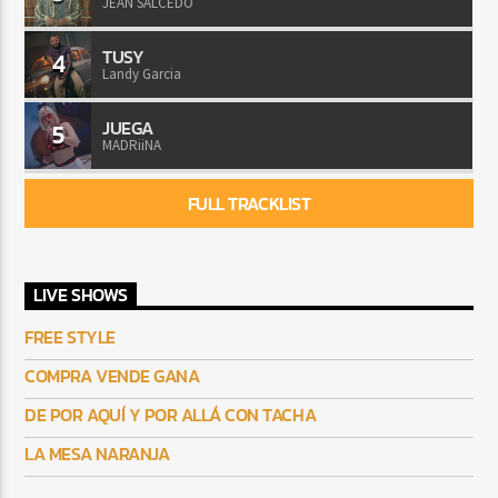
JEAN SALCEDO
TUSY
4
Landy Garcia
JUEGA
5
MADRiiNA
FULL TRACKLIST
LIVE SHOWS
FREE STYLE
COMPRA VENDE GANA
DE POR AQUÍ Y POR ALLÁ CON TACHA
LA MESA NARANJA