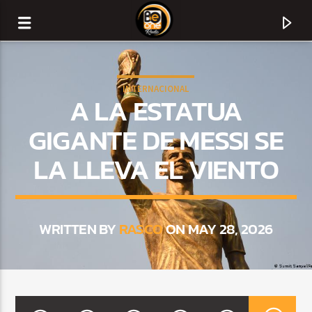
INTERNACIONAL
A LA ESTATUA
GIGANTE DE MESSI SE
LA LLEVA EL VIENTO
WRITTEN BY
RASCO
ON MAY 28, 2026
CURRENT TRACK
TITLE
ARTIST