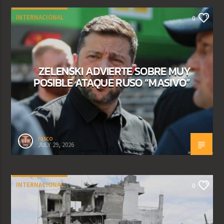
INTERNACIONAL
0
ZELENSKI ADVIERTE SOBRE MUY
POSIBLE ATAQUE RUSO “MASIVO”
rasco
JULY 29, 2026
INTERNACIONAL
0