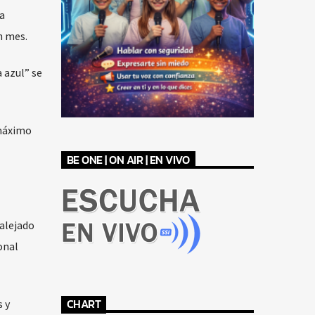
a
n mes.
 azul” se
 máximo
BE ONE | ON AIR | EN VIVO
 alejado
onal
CHART
 y