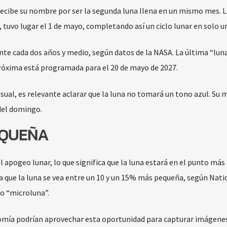
recibe su nombre por ser la segunda luna llena en un mismo mes. L
tuvo lugar el 1 de mayo, completando así un ciclo lunar en solo u
 cada dos años y medio, según datos de la NASA. La última “luna
próxima está programada para el 20 de mayo de 2027.
sual, es relevante aclarar que la luna no tomará un tono azul. Su
 del domingo.
EQUEÑA
l apogeo lunar, lo que significa que la luna estará en el punto más
a a que la luna se vea entre un 10 y un 15% más pequeña, según Nati
no “microluna”.
nomía podrían aprovechar esta oportunidad para capturar imágenes