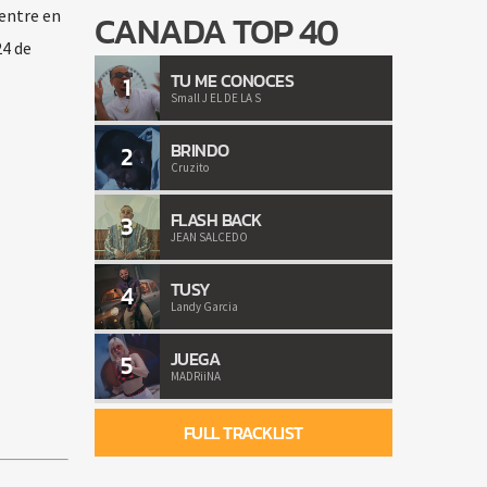
uentre en
CANADA TOP 40
24 de
TU ME CONOCES
1
Small J EL DE LA S
BRINDO
2
Cruzito
FLASH BACK
3
JEAN SALCEDO
TUSY
4
Landy Garcia
JUEGA
5
MADRiiNA
FULL TRACKLIST