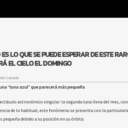
 ES LO QUE SE PUEDE ESPERAR DE ESTE RA
Á EL CIELO EL DOMINGO
adio Canada
 una “luna azul” que parecerá más pequeña
pectáculo astronómico singular: la segunda luna llena del mes, co
encia de lo habitual, este fenómeno se presenta con la particulari
 pequeña debido a su posición en su órbita.