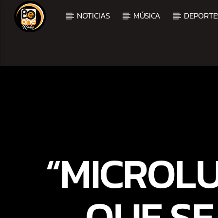
NOTICIAS
MÚSICA
DEPORTE
CURRENT TRACK
TITLE
ARTIST
CURRENT SHOW
BALADAS Y VALLENAT
“MICROLU
3:00 PM
5:00 PM
QUE SE