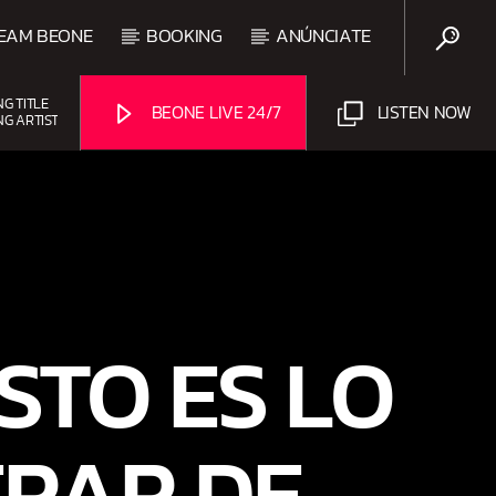
EAM BEONE
BOOKING
ANÚNCIATE
NG TITLE
BEONE LIVE 24/7
LISTEN NOW
NG ARTIST
Beone Radio
O
STO ES LO
ERAR DE