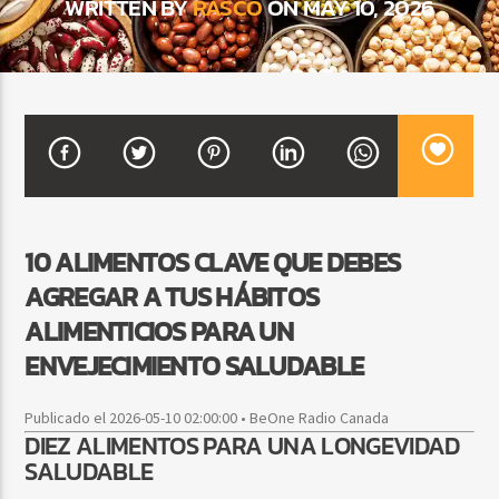
WRITTEN BY
RASCO
ON MAY 10, 2026
CURRENT SHOW
FIESTA DJ MIX
9:00 PM
12:00 AM
10 ALIMENTOS CLAVE QUE DEBES
Beone Radio
AGREGAR A TUS HÁBITOS
ALIMENTICIOS PARA UN
ENVEJECIMIENTO SALUDABLE
Publicado el 2026-05-10 02:00:00 • BeOne Radio Canada
DIEZ ALIMENTOS PARA UNA LONGEVIDAD
SALUDABLE