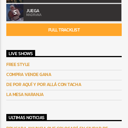
JUEGA
5
MADRiiNA
FULL TRACKLIST
LIVE SHOWS
FREE STYLE
COMPRA VENDE GANA
DE POR AQUÍ Y POR ALLÁ CON TACHA
LA MESA NARANJA
ULTIMAS NOTICIAS