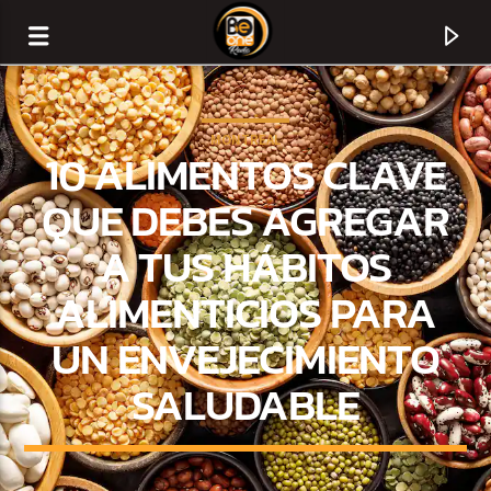
MONTREAL
10 ALIMENTOS CLAVE
QUE DEBES AGREGAR
A TUS HÁBITOS
ALIMENTICIOS PARA
UN ENVEJECIMIENTO
SALUDABLE
CURRENT TRACK
TITLE
ARTIST