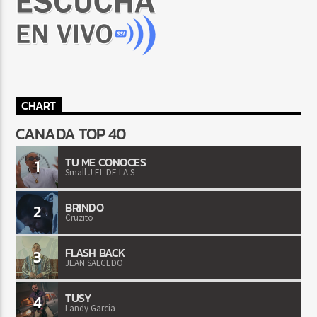
CHART
CANADA TOP 40
TU ME CONOCES
1
Small J EL DE LA S
BRINDO
2
Cruzito
FLASH BACK
3
JEAN SALCEDO
TUSY
4
Landy Garcia