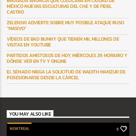
BRUGADA ANUNCIA QUE COLOCARÁ EN CIUDAD DE
MÉXICO NUEVAS ESCULTURAS DEL CHE Y DE FIDEL
CASTRO
ZELENSKI ADVIERTE SOBRE MUY POSIBLE ATAQUE RUSO
“MASIVO”
VÍDEOS DE BAD BUNNY QUE TIENEN MIL MILLONES DE
VISITAS EN YOUTUBE
PARTIDOS AMISTOSOS DE HOY, MIÉRCOLES 29: HORARIO Y
DÓNDE VER EN TV Y ONLINE
EL SENADO NIEGA LA SOLICITUD DE WADITH MANZUR DE
POSESIONARSE DESDE LA CÁRCEL
YOU MAY ALSO LIKE
MONTREAL
0