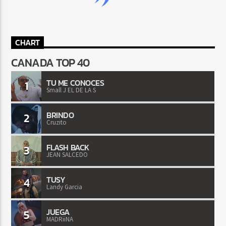
CHART
CANADA TOP 40
TU ME CONOCES
1
Small J EL DE LA S
BRINDO
2
Cruzito
FLASH BACK
3
JEAN SALCEDO
TUSY
4
Landy Garcia
JUEGA
5
MADRiiNA