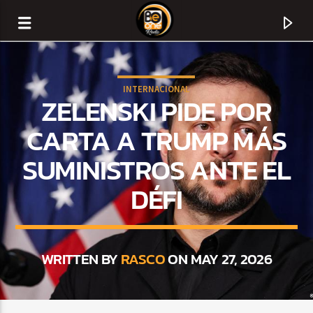
INTERNACIONAL
ZELENSKI PIDE POR
CARTA A TRUMP MÁS
SUMINISTROS ANTE EL
DÉFI
WRITTEN BY
RASCO
ON MAY 27, 2026
CURRENT TRACK
TITLE
ARTIST