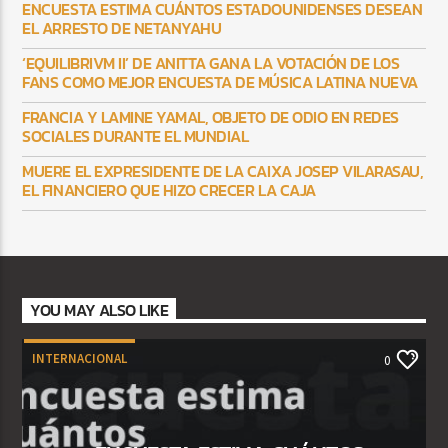
ENCUESTA ESTIMA CUÁNTOS ESTADOUNIDENSES DESEAN
EL ARRESTO DE NETANYAHU
‘EQUILIBRIVM II’ DE ANITTA GANA LA VOTACIÓN DE LOS
FANS COMO MEJOR ENCUESTA DE MÚSICA LATINA NUEVA
FRANCIA Y LAMINE YAMAL, OBJETO DE ODIO EN REDES
SOCIALES DURANTE EL MUNDIAL
MUERE EL EXPRESIDENTE DE LA CAIXA JOSEP VILARASAU,
EL FINANCIERO QUE HIZO CRECER LA CAJA
YOU MAY ALSO LIKE
INTERNACIONAL
0