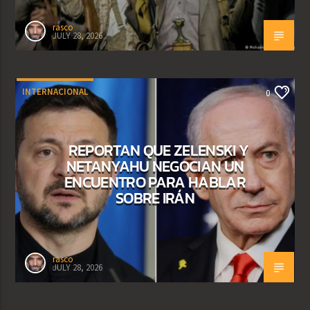
rasco
JULY 28, 2026
INTERNACIONAL
0
REPORTAN QUE ZELENSKI Y
NETANYAHU NEGOCIAN UN
ENCUENTRO PARA HABLAR
SOBRE IRÁN
rasco
JULY 28, 2026