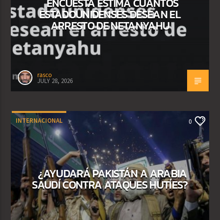
ENCUESTA ESTIMA CUÁNTOS
ESTADOUNIDENSES DESEAN EL
ARRESTO DE NETANYAHU
rasco
JULY 28, 2026
INTERNACIONAL
0
¿AYUDARÁ PAKISTÁN A ARABIA
SAUDÍ CONTRA ATAQUES HUTÍES?