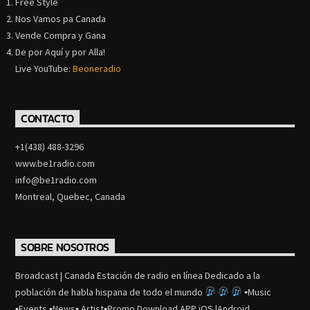
Free Style
Nos Vamos pa Canada
Vende Compra y Gana
De por Aquí y por Alla!
Live YouTube:
Beoneradio
CONTACTO
+1(438) 488-3296
www.be1radio.com
info@be1radio.com
Montreal, Quebec, Canada
SOBRE NOSOTROS
Broadcast | Canada Estación de radio en línea Dedicado a la
población de habla hispana de todo el mundo
▪Music
▪Events ▪News▪ Artist▪Promo Download APP iOS |Android