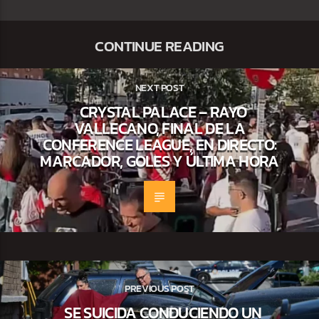
CONTINUE READING
NEXT POST
CRYSTAL PALACE – RAYO
VALLECANO, FINAL DE LA
CONFERENCE LEAGUE, EN DIRECTO:
MARCADOR, GOLES Y ÚLTIMA HORA
PREVIOUS POST
SE SUICIDA CONDUCIENDO UN