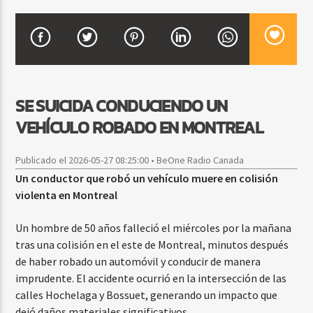
CURRENT SHOW
BALADAS Y VALLENATO
3:00 PM
5:00 PM
SE SUICIDA CONDUCIENDO UN
VEHÍCULO ROBADO EN MONTREAL
Publicado el 2026-05-27 08:25:00 • BeOne Radio Canada
Beone Radio
Un conductor que robó un vehículo muere en colisión
violenta en Montreal
Un hombre de 50 años falleció el miércoles por la mañana
tras una colisión en el este de Montreal, minutos después
de haber robado un automóvil y conducir de manera
imprudente. El accidente ocurrió en la intersección de las
calles Hochelaga y Bossuet, generando un impacto que
dejó daños materiales significativos.