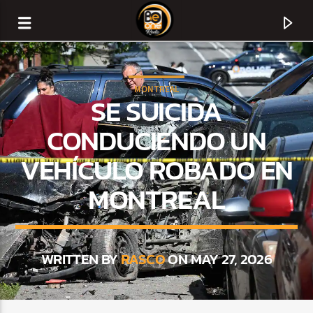
MONTREAL
SE SUICIDA
CONDUCIENDO UN
VEHÍCULO ROBADO EN
MONTREAL
WRITTEN BY
RASCO
ON MAY 27, 2026
CURRENT TRACK
TITLE
ARTIST