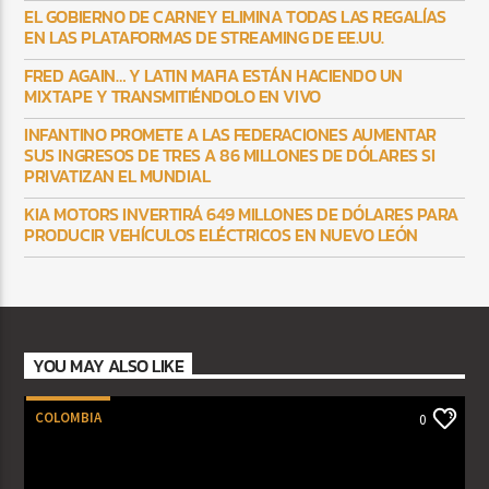
EL GOBIERNO DE CARNEY ELIMINA TODAS LAS REGALÍAS
EN LAS PLATAFORMAS DE STREAMING DE EE.UU.
FRED AGAIN… Y LATIN MAFIA ESTÁN HACIENDO UN
MIXTAPE Y TRANSMITIÉNDOLO EN VIVO
INFANTINO PROMETE A LAS FEDERACIONES AUMENTAR
SUS INGRESOS DE TRES A 86 MILLONES DE DÓLARES SI
PRIVATIZAN EL MUNDIAL
KIA MOTORS INVERTIRÁ 649 MILLONES DE DÓLARES PARA
PRODUCIR VEHÍCULOS ELÉCTRICOS EN NUEVO LEÓN
YOU MAY ALSO LIKE
COLOMBIA
0