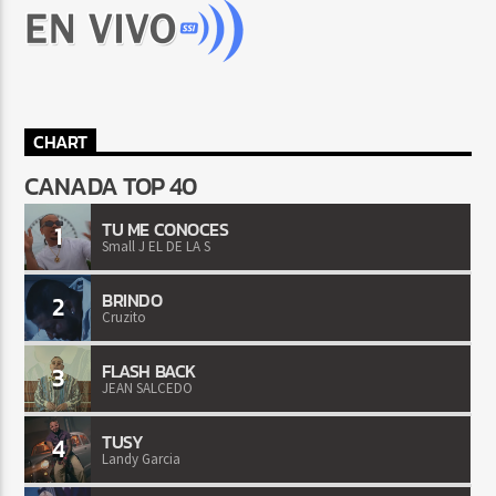
CHART
CANADA TOP 40
TU ME CONOCES
1
Small J EL DE LA S
BRINDO
2
Cruzito
FLASH BACK
3
JEAN SALCEDO
TUSY
4
Landy Garcia