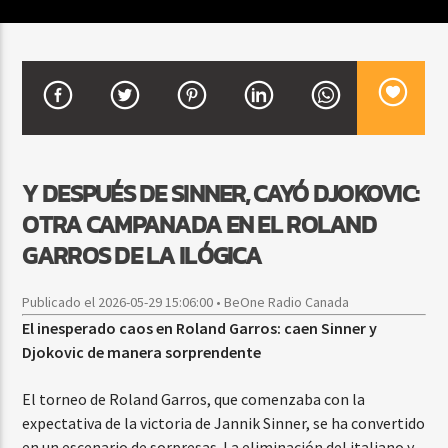
CURRENT SHOW
BEATS URBANOS
11:00 AM
1:00 PM
Y DESPUÉS DE SINNER, CAYÓ DJOKOVIC:
OTRA CAMPANADA EN EL ROLAND
Beone Radio
GARROS DE LA ILÓGICA
Publicado el 2026-05-29 15:06:00 • BeOne Radio Canada
El inesperado caos en Roland Garros: caen Sinner y
Djokovic de manera sorprendente
El torneo de Roland Garros, que comenzaba con la
expectativa de la victoria de Jannik Sinner, se ha convertido
en un escenario de sorpresas. La eliminación del italiano y