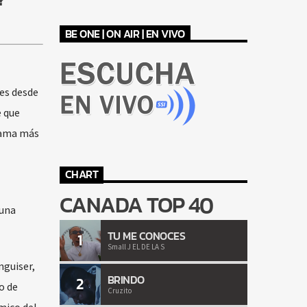
BE ONE | ON AIR | EN VIVO
les desde
e que
rama más
CHART
CANADA TOP 40
 una
TU ME CONOCES
1
Small J EL DE LA S
nguiser,
BRINDO
2
o de
Cruzito