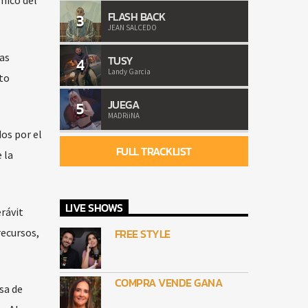
mico del
FLASH BACK
3
JEAN SALCEDO
las
TUSY
4
Landy Garcia
to
JUEGA
5
MADRiiNA
os por el
FULL TRACKLIST
 la
LIVE SHOWS
erávit
recursos,
FREE STYLE
COMPRA VENDE GANA
sa de