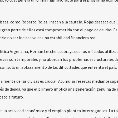
o, lo cual genera un clima más favorable para el programa econó
alistas, como Roberto Rojas, instan a la cautela. Rojas destaca que 
e gran parte de ellas está comprometida con el pago de deudas. Es
ía no ser indicativo de una estabilidad financiera real.
ítica Argentina, Hernán Letcher, subraya que los métodos utilizad
ervas son temporales y no abordan los problemas estructurales de
on solo un aplazamiento de las dificultades que enfrenta el país.
a fuente de las divisas es crucial. Acumular reservas mediante sup
vés de deuda, ya que el primero implica una generación genuina de 
osto a futuro.
e la actividad económica y el empleo plantea interrogantes. La ta