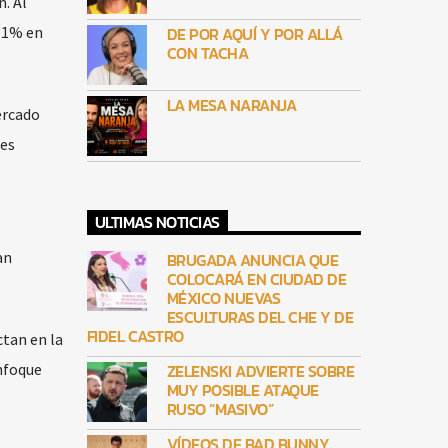
. Al
,1% en
DE POR AQUÍ Y POR ALLÁ
CON TACHA
LA MESA NARANJA
ercado
tes
ULTIMAS NOTICIAS
an
BRUGADA ANUNCIA QUE
COLOCARÁ EN CIUDAD DE
MÉXICO NUEVAS
ESCULTURAS DEL CHE Y DE
FIDEL CASTRO
ctan en la
enfoque
ZELENSKI ADVIERTE SOBRE
MUY POSIBLE ATAQUE
RUSO “MASIVO”
VÍDEOS DE BAD BUNNY