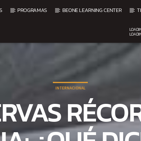
S
PROGRAMAS
BEONE LEARNING CENTER
T
LOADI
LOADI
CURRENT SHOW
FIESTA DJ MIX
9:00 PM
12:00 AM
INTERNACIONAL
RVAS RÉCO
A: ¿QUÉ DI