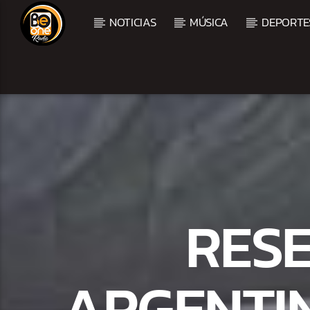
NOTICIAS
MÚSICA
DEPORTE
CURRENT TRACK
TITLE
ARTIST
RESE
ARGENTIN