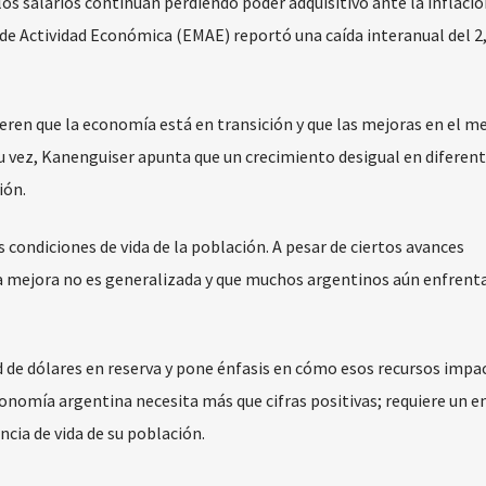
os salarios continúan perdiendo poder adquisitivo ante la inflación
e Actividad Económica (EMAE) reportó una caída interanual del 2
eren que la economía está en transición y que las mejoras en el m
 su vez, Kanenguiser apunta que un crecimiento desigual en diferen
ión.
as condiciones de vida de la población. A pesar de ciertos avances
la mejora no es generalizada y que muchos argentinos aún enfrent
d de dólares en reserva y pone énfasis en cómo esos recursos impa
economía argentina necesita más que cifras positivas; requiere un 
cia de vida de su población.