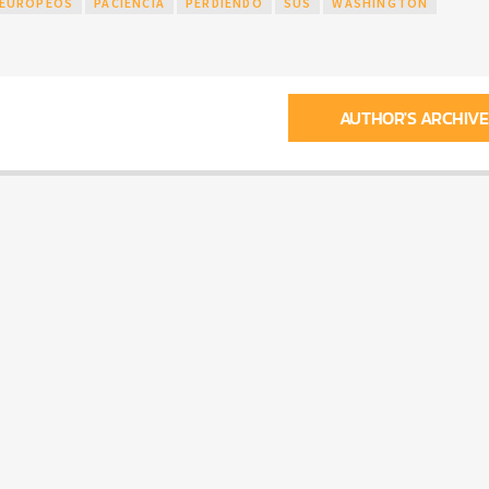
EUROPEOS
PACIENCIA
PERDIENDO
SUS
WASHINGTON
AUTHOR'S ARCHIVE