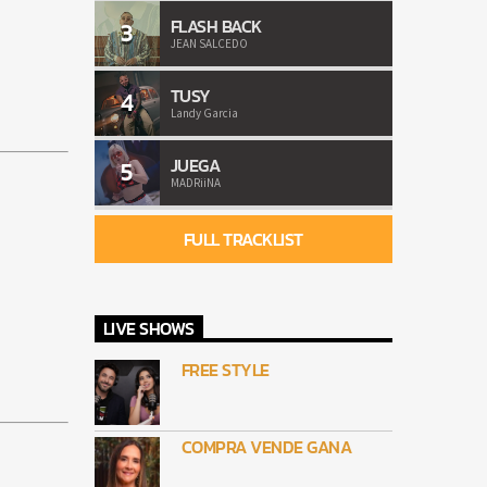
FLASH BACK
3
JEAN SALCEDO
TUSY
4
Landy Garcia
JUEGA
5
MADRiiNA
FULL TRACKLIST
LIVE SHOWS
FREE STYLE
COMPRA VENDE GANA