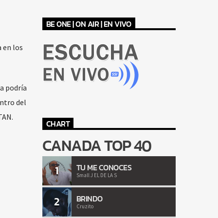
BE ONE | ON AIR | EN VIVO
 en los
a podría
ntro del
TAN.
CHART
CANADA TOP 40
TU ME CONOCES
1
Small J EL DE LA S
BRINDO
2
Cruzito