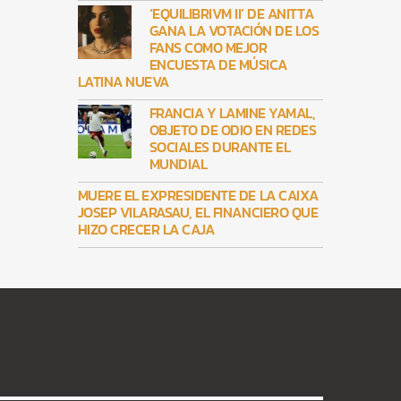
‘EQUILIBRIVM II’ DE ANITTA
GANA LA VOTACIÓN DE LOS
FANS COMO MEJOR
ENCUESTA DE MÚSICA
LATINA NUEVA
FRANCIA Y LAMINE YAMAL,
OBJETO DE ODIO EN REDES
SOCIALES DURANTE EL
MUNDIAL
MUERE EL EXPRESIDENTE DE LA CAIXA
JOSEP VILARASAU, EL FINANCIERO QUE
HIZO CRECER LA CAJA