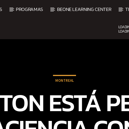
S
PROGRAMAS
BEONE LEARNING CENTER
T
LOADI
LOADI
CURRENT SHOW
BALADAS ROMÁNTICAS
4:00 AM
6:00 AM
MONTREAL
TON ESTÁ P
ACIENCIA CO