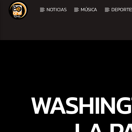
NOTICIAS
MÚSICA
DEPORTE
CURRENT TRACK
TITLE
ARTIST
WASHING
LA P