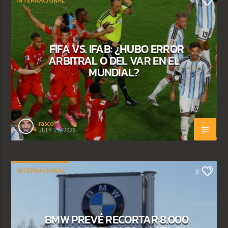
INTERNACIONAL
0
FIFA VS. IFAB: ¿HUBO ERROR
ARBITRAL O DEL VAR EN EL
MUNDIAL?
rasco
JULY 29, 2026
INTERNACIONAL
0
BMW PREVÉ RECORTAR 8.000