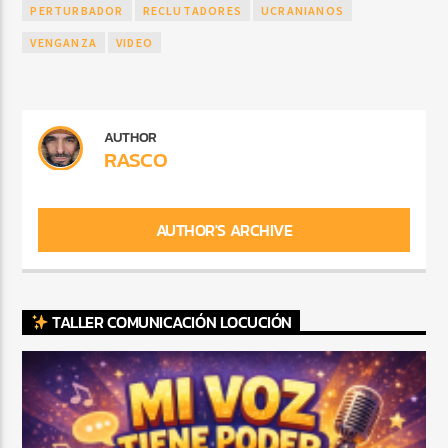
PERTURBADOR
RECLUTADORES
UCRANIANOS
VENGANZA
VIDEO
AUTHOR
RASCO
AUTHOR'S ARCHIVE
TALLER COMUNICACIÓN LOCUCIÓN