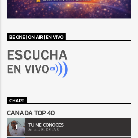
BE ONE | ON AIR | EN VIVO
CHART
CANADA TOP 40
TU ME CONOCES
1
Small J EL DE LA S