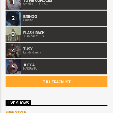
TU ME CONOCES
1
Small J EL DE LA S
BRINDO
2
Cruzito
FLASH BACK
3
JEAN SALCEDO
TUSY
4
Landy Garcia
JUEGA
5
MADRiiNA
FULL TRACKLIST
LIVE SHOWS
FREE STYLE