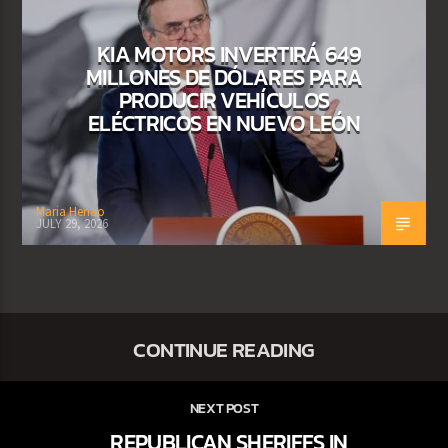
KIA MOTORS INVERTIRÁ 649
MILLONES DE DÓLARES PARA
PRODUCIR VEHÍCULOS
ELÉCTRICOS EN NUEVO LEÓN
Maria Henao
JULY 29, 2026
CONTINUE READING
NEXT POST
REPUBLICAN SHERIFFS IN