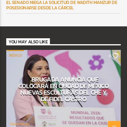
EL SENADO NIEGA LA SOLICITUD DE WADITH MANZUR DE
POSESIONARSE DESDE LA CÁRCEL
YOU MAY ALSO LIKE
MÉXICO
0
BRUGADA ANUNCIA QUE
COLOCARÁ EN CIUDAD DE MÉXICO
NUEVAS ESCULTURAS DEL CHE Y
DE FIDEL CASTRO
Maria Henao