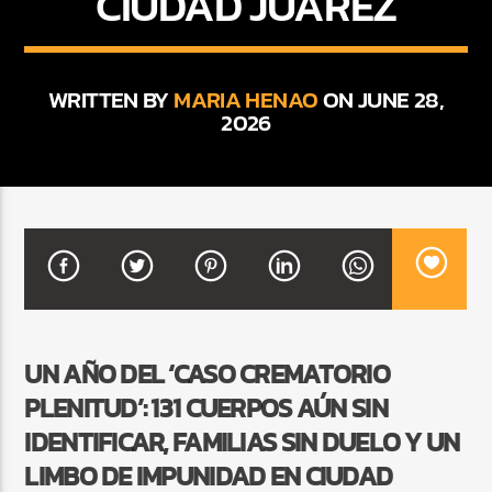
CIUDAD JUÁREZ
CURRENT SHOW
WRITTEN BY
MARIA HENAO
ON JUNE 28,
FIESTA DJ MIX
2026
9:00 PM
12:00 AM
Beone Radio
UN AÑO DEL ‘CASO CREMATORIO
PLENITUD’: 131 CUERPOS AÚN SIN
IDENTIFICAR, FAMILIAS SIN DUELO Y UN
LIMBO DE IMPUNIDAD EN CIUDAD